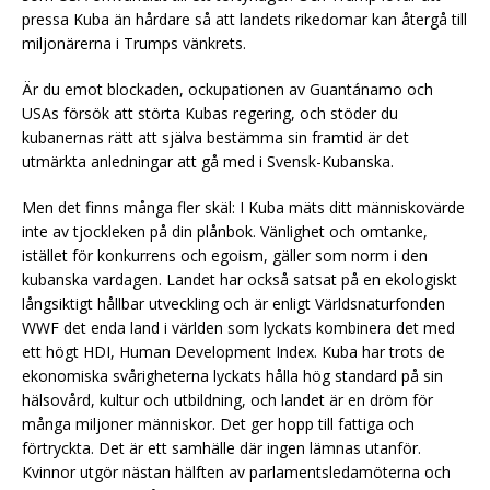
pressa Kuba än hårdare så att landets rikedomar kan återgå till
miljonärerna i Trumps vänkrets.
Är du emot blockaden, ockupationen av Guantánamo och
USAs försök att störta Kubas regering, och stöder du
kubanernas rätt att själva bestämma sin framtid är det
utmärkta anledningar att gå med i Svensk-Kubanska.
Men det finns många fler skäl: I Kuba mäts ditt människovärde
inte av tjockleken på din plånbok. Vänlighet och omtanke,
istället för konkurrens och egoism, gäller som norm i den
kubanska vardagen. Landet har också satsat på en ekologiskt
långsiktigt hållbar utveckling och är enligt Världsnaturfonden
WWF det enda land i världen som lyckats kombinera det med
ett högt HDI, Human Development Index. Kuba har trots de
ekonomiska svårigheterna lyckats hålla hög standard på sin
hälsovård, kultur och utbildning, och landet är en dröm för
många miljoner människor. Det ger hopp till fattiga och
förtryckta. Det är ett samhälle där ingen lämnas utanför.
Kvinnor utgör nästan hälften av parlamentsledamöterna och