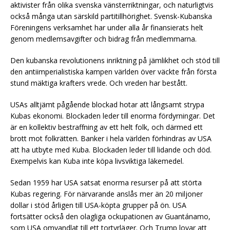
aktivister från olika svenska vänsterriktningar, och naturligtvis
också många utan särskild partitillhörighet. Svensk-Kubanska
Föreningens verksamhet har under alla år finansierats helt
genom medlemsavgifter och bidrag från medlemmarna.
Den kubanska revolutionens inriktning på jämlikhet och stöd till
den antiimperialistiska kampen världen över väckte från första
stund mäktiga krafters vrede. Och vreden har bestått.
USAs alltjämt pågående blockad hotar att långsamt strypa
Kubas ekonomi. Blockaden leder till enorma fördyrningar. Det
är en kollektiv bestraffning av ett helt folk, och därmed ett
brott mot folkrätten. Banker i hela världen förhindras av USA
att ha utbyte med Kuba. Blockaden leder till lidande och död.
Exempelvis kan Kuba inte köpa livsviktiga läkemedel.
Sedan 1959 har USA satsat enorma resurser på att störta
Kubas regering. För närvarande anslås mer än 20 miljoner
dollar i stöd årligen till USA-köpta grupper på ön. USA
fortsätter också den olagliga ockupationen av Guantánamo,
som USA omvandlat till ett tortyrläger. Och Trump lovar att