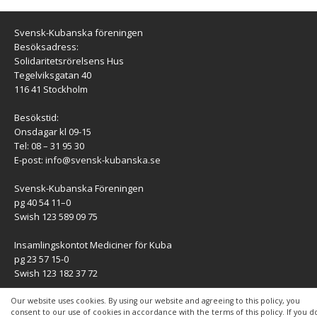
Svensk-Kubanska föreningen
Besöksadress:
Solidaritetsrörelsens Hus
Tegelviksgatan 40
116 41 Stockholm
Besökstid:
Onsdagar kl 09-15
Tel: 08 – 31 95 30
E-post:
info@svensk-kubanska.se
Svensk-Kubanska Föreningen
pg 40 54 11–0
Swish 123 589 09 75
Insamlingskontot Mediciner för Kuba
pg 23 57 15-0
Swish 123 182 37 72
KONTAKT
Our website uses cookies. By using our website and agreeing to this policy, you
consent to our use of cookies in accordance with the terms of this policy. If you d