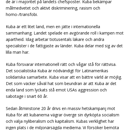
de är i majoritet på landets chefsposter. Kuba bekämpar
målmedvetet och aktivt diskriminering, rasism och
homo-/transfobi.
Kuba är ett litet land, men en jätte i internationella
sammanhang. Landet spelade en avgörande roll i kampen mot
apartheid. Idag arbetar tiotusentals läkare och andra
specialister i de fattigaste av länder. Kuba delar med sig av det
lilla man har.
Kuba försvarar internationell rätt och vågar stå för rättvisa.
Det socialistiska Kuba är nödvändigt för Latinamerikas
solidariska samarbete. Kuba visar att en bättre värld är möjlig.
Det som väcker såväl hat som beundran är att Kuba är det
enda land som lyckats stå emot USAs aggression och
sabotage i snart 60 år.
Sedan åtminstone 20 år drivs en massiv hetskampanj mot
Kuba för att kubanerna vägrar överge sin dyrköpta socialism
och välja nyliberalism och kapitalism. Kubas verklighet har
ingen plats i de miljonärsägda medierna. Vi försöker bemöta