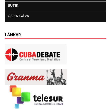
o
e
A
n
r
BUTIK
o
r
p
g
a
k
p
e
m
GE EN GÅVA
r
LÄNKAR