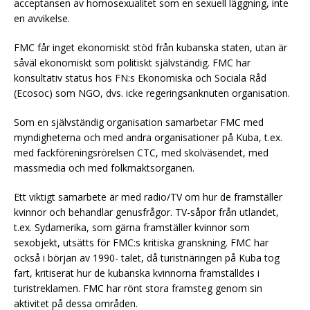
acceptansen av homosexualitet som en sexuell läggning, inte
en avvikelse.
FMC får inget ekonomiskt stöd från kubanska staten, utan är
såväl ekonomiskt som politiskt självständig. FMC har
konsultativ status hos FN:s Ekonomiska och Sociala Råd
(Ecosoc) som NGO, dvs. icke regeringsanknuten organisation.
Som en självständig organisation samarbetar FMC med
myndigheterna och med andra organisationer på Kuba, t.ex.
med fackföreningsrörelsen CTC, med skolväsendet, med
massmedia och med folkmaktsorganen.
Ett viktigt samarbete är med radio/TV om hur de framställer
kvinnor och behandlar genusfrågor. TV-såpor från utlandet,
t.ex. Sydamerika, som gärna framställer kvinnor som
sexobjekt, utsätts för FMC:s kritiska granskning. FMC har
också i början av 1990- talet, då turistnäringen på Kuba tog
fart, kritiserat hur de kubanska kvinnorna framställdes i
turistreklamen. FMC har rönt stora framsteg genom sin
aktivitet på dessa områden.