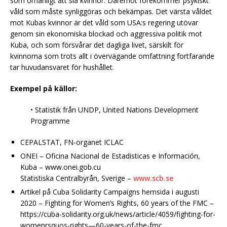
som omanligt att slå kvinnor. Däremot förekommer psykiskt
våld som måste synliggöras och bekämpas. Det värsta våldet
mot Kubas kvinnor är det våld som USA:s regering utövar
genom sin ekonomiska blockad och aggressiva politik mot
Kuba, och som försvårar det dagliga livet, särskilt för
kvinnorna som trots allt i övervägande omfattning fortfarande
tar huvudansvaret för hushållet.
Exempel på källor:
• Statistik från UNDP, United Nations Development
Programme
CEPALSTAT, FN-organet ICLAC
ONEI – Oficina Nacional de Estadisticas e Información,
Kuba – www.onei.gob.cu
Statistiska Centralbyrån, Sverige –
www.scb.se
Artikel på Cuba Solidarity Campaigns hemsida i augusti
2020 – Fighting for Women’s Rights, 60 years of the FMC –
https://cuba-solidarity.org.uk/news/article/4059/fighting-for-
womenrsquos-rights—60-years-of-the-fmc