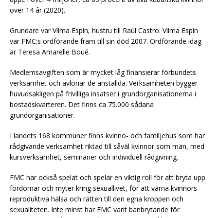
över 14 år (2020).
Grundare var Vilma Espín, hustru till Raúl Castro. Vilma Espín
var FMC:s ordförande fram till sin död 2007. Ordförande idag
är Teresa Amarelle Boué.
Medlemsavgiften som är mycket låg finansierar förbundets
verksamhet och avlönar de anställda. Verksamheten bygger
huvudsakligen på frivilliga insatser i grundorganisationerna i
bostadskvarteren. Det finns ca 75.000 sådana
grundorganisationer.
I landets 168 kommuner finns kvinno- och familjehus som har
rådgivande verksamhet riktad till såväl kvinnor som män, med
kursverksamhet, seminarier och individuell rådgivning.
FMC har också spelat och spelar en viktig roll för att bryta upp
fördomar och myter kring sexuallivet, för att värna kvinnors
reproduktiva hälsa och rätten till den egna kroppen och
sexualiteten. Inte minst har FMC varit banbrytande för