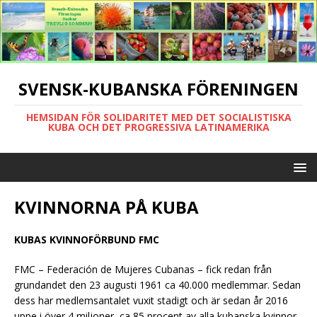
SVENSK-KUBANSKA FÖRENINGEN
HEMSIDAN FÖR SOLIDARITET MED DET SOCIALISTISKA
KUBA OCH DET PROGRESSIVA LATINAMERIKA
KVINNORNA PÅ KUBA
KUBAS KVINNOFÖRBUND FMC
FMC – Federación de Mujeres Cubanas – fick redan från
grundandet den 23 augusti 1961 ca 40.000 medlemmar. Sedan
dess har medlemsantalet vuxit stadigt och är sedan år 2016
uppe i över 4 miljoner, ca 85 procent av alla kubanska kvinnor