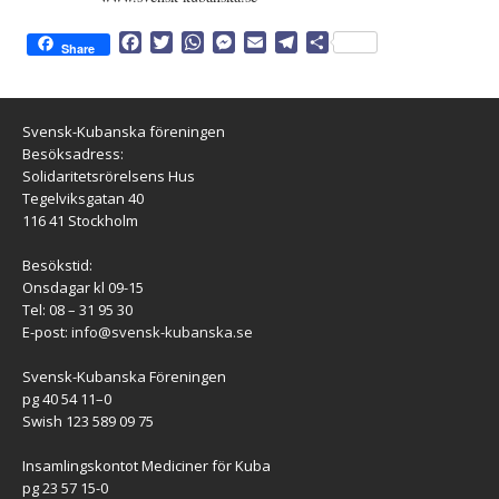
F
T
W
M
E
T
D
Share
a
w
h
e
m
e
e
c
i
a
s
a
l
l
e
t
t
s
i
e
a
b
t
s
e
l
g
Svensk-Kubanska föreningen
o
e
A
n
r
Besöksadress:
o
r
p
g
a
Solidaritetsrörelsens Hus
k
p
e
m
Tegelviksgatan 40
r
116 41 Stockholm
Besökstid:
Onsdagar kl 09-15
Tel: 08 – 31 95 30
E-post:
info@svensk-kubanska.se
Svensk-Kubanska Föreningen
pg 40 54 11–0
Swish 123 589 09 75
Insamlingskontot Mediciner för Kuba
pg 23 57 15-0