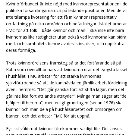
Kvinnoförbundet är inte nöjd med kvinnorepresentationen i de
politiska församlingarna och på ledande positioner. Men de vill
inte tillämpa kvotering för att få in kvinnor i representativ
omfattning på olika områden och befattningar. Istället arbetar
FMC för att folk – både kvinnor och män – ska inse inte bara
kvinnornas lika rättigheter utan också vad kvinnorna kan bidra
med, och samhällets behov av deras insatser, och uppskatta
deras förmåga.
Trots kvinnorörelsens framsteg så är det fortfarande så på
Kuba som överallt annars att kvinnorna drar det tyngsta lasset
i hushållet. FMC arbetar för att stärka kvinnornas
självförtroende så att de kan hävda en jämlik arbetsfördelning
även i hemmet. ”Det går ganska fort att stifta lagar, men det
går inte lika fort att ändra attityder”. Många män säger att ”de
hjälper till hemma”, men enligt grundlagen (sedan 1976) ska
kvinnor och män dela på hushållsarbetet och omsorgen om
barnen, och det arbetar FMC för att uppnå.
Fysiskt våld mot kvinnor förekommer väldigt lite. Det anses