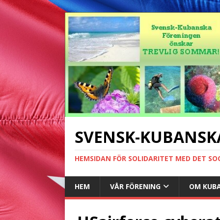
SVENSK-KUBANSK
HEMSIDAN FÖR SOLIDARITET MED DET SO
HEM
VÅR FÖRENING
OM KUB