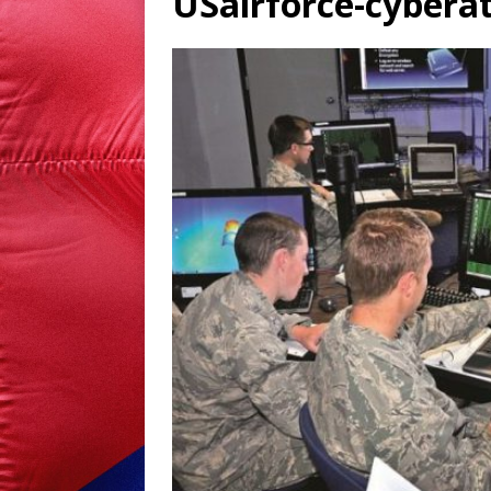
USairforce-cybera