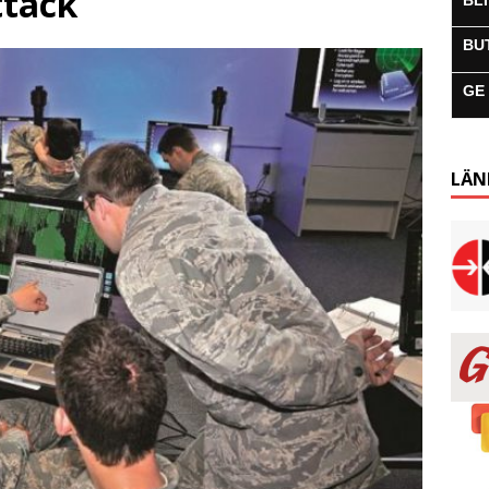
ttack
BL
BU
GE
LÄN