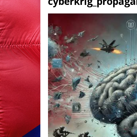
cyberkrig_propag