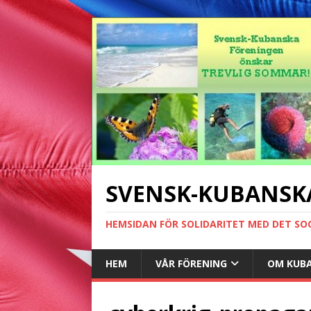
SVENSK-KUBANSK
HEMSIDAN FÖR SOLIDARITET MED DET SO
HEM
VÅR FÖRENING
OM KUB