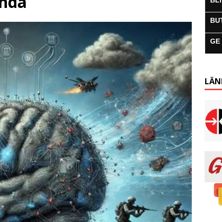
anda
BL
BU
GE
LÄN