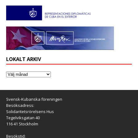
LOKALT ARKIV
Svensk-Kubanska föreningen
Besöksadress:
Solidaritetsrörelsens Hus
Tegelviksgatan 40
116 41 Stockholm
Besökstid: