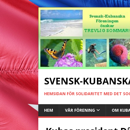
SVENSK-KUBANSK
HEMSIDAN FÖR SOLIDARITET MED DET SO
HEM
VÅR FÖRENING
OM KUB