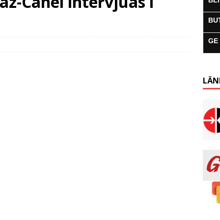
az-Canel intervjuas i
BL
BU
GE
LÄN