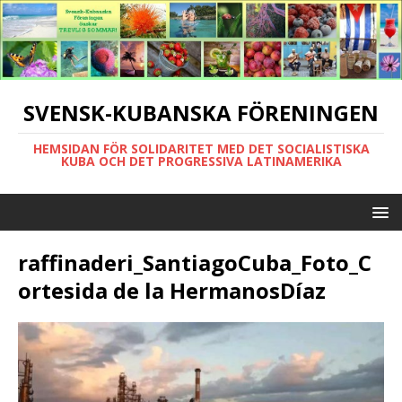
SVENSK-KUBANSKA FÖRENINGEN
HEMSIDAN FÖR SOLIDARITET MED DET SOCIALISTISKA
KUBA OCH DET PROGRESSIVA LATINAMERIKA
raffinaderi_SantiagoCuba_Foto_C
ortesida de la HermanosDíaz