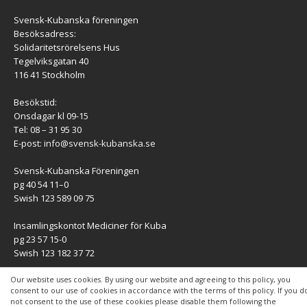
Svensk-Kubanska föreningen
Besöksadress:
Solidaritetsrörelsens Hus
Tegelviksgatan 40
116 41 Stockholm
Besökstid:
Onsdagar kl 09-15
Tel: 08 – 31 95 30
E-post:
info@svensk-kubanska.se
Svensk-Kubanska Föreningen
pg 40 54 11–0
Swish 123 589 09 75
Insamlingskontot Mediciner för Kuba
pg 23 57 15-0
Swish 123 182 37 72
KONTAKT
Our website uses cookies. By using our website and agreeing to this policy, you
consent to our use of cookies in accordance with the terms of this policy. If you d
not consent to the use of these cookies please disable them following the