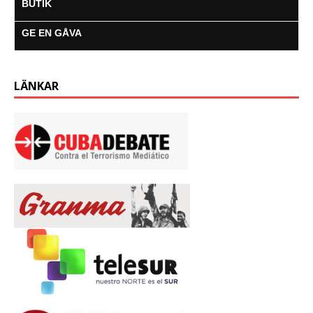
BUTIK
GE EN GÅVA
LÄNKAR