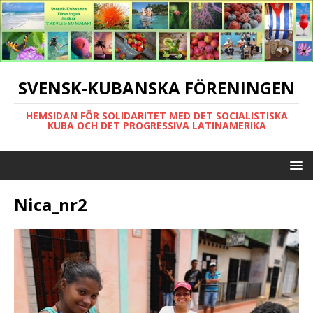
SVENSK-KUBANSKA FÖRENINGEN
HEMSIDAN FÖR SOLIDARITET MED DET SOCIALISTISKA
KUBA OCH DET PROGRESSIVA LATINAMERIKA
Nica_nr2