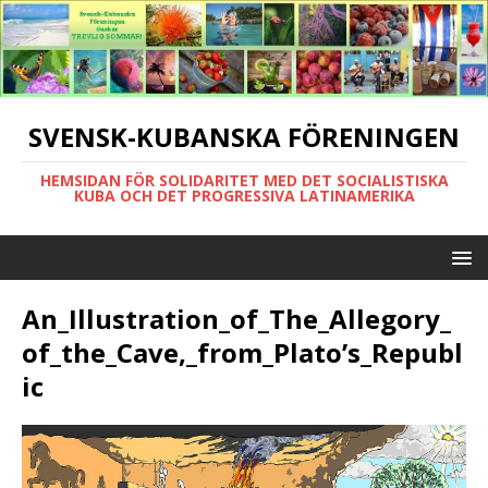
SVENSK-KUBANSKA FÖRENINGEN
HEMSIDAN FÖR SOLIDARITET MED DET SOCIALISTISKA
KUBA OCH DET PROGRESSIVA LATINAMERIKA
An_Illustration_of_The_Allegory_
of_the_Cave,_from_Plato’s_Republ
ic