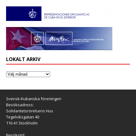
LOKALT ARKIV
Svensk-Kubanska föreningen
Besöksadress:
Solidaritetsrörelsens Hus
Tegelviksgatan 40
116 41 Stockholm
Besökstid: