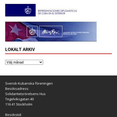
LOKALT ARKIV
Svensk-Kubanska föreningen
Besöksadress:
Solidaritetsrörelsens Hus
Tegelviksgatan 40
116 41 Stockholm
Besökstid: