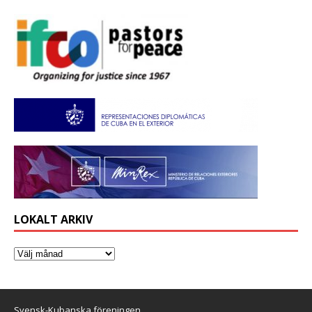
LOKALT ARKIV
Svensk-Kubanska föreningen