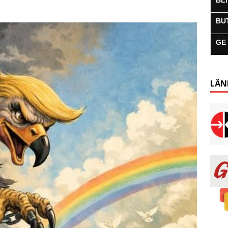
BL
BU
GE
LÄN