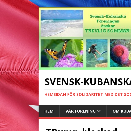
SVENSK-KUBANSK
HEMSIDAN FÖR SOLIDARITET MED DET SO
HEM
VÅR FÖRENING
OM KUB