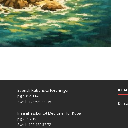
KON
Svensk-Kubanska Föreningen
pg 40 54 11–0
Swish 123 589 09 75
Konta
Insamlingskontot Mediciner för Kuba
pg 23 57 15-0
Swish 123 182 37 72