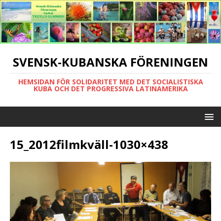
SVENSK-KUBANSKA FÖRENINGEN
HEMSIDAN FÖR SOLIDARITET MED DET SOCIALISTISKA
KUBA OCH DET PROGRESSIVA LATINAMERIKA
15_2012filmkväll-1030×438