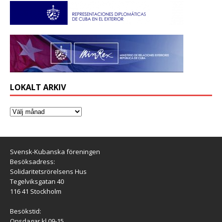
LOKALT ARKIV
Svensk-Kubanska föreningen
Besöksadress:
Solidaritetsrörelsens Hus
Tegelviksgatan 40
116 41 Stockholm
Besökstid:
Onsdagar kl 09-15