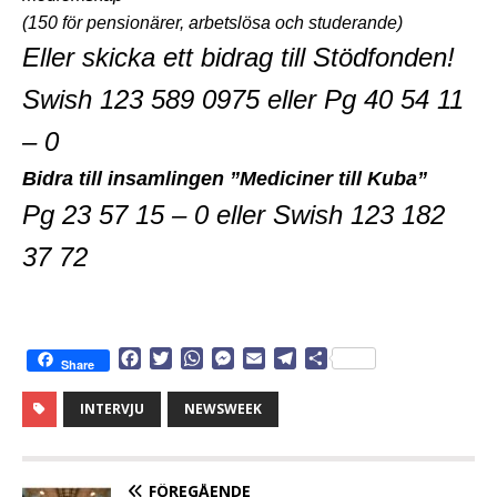
(150 för pensionärer, arbetslösa och studerande)
Eller skicka ett bidrag till Stödfonden!
Swish 123 589 0975 eller Pg 40 54 11
– 0
Bidra till insamlingen ”Mediciner till Kuba”
P
g
23 57 15 – 0
eller
Swish 123 182
37 72
F
T
W
M
E
T
D
Share
a
w
h
e
m
e
e
c
i
a
s
a
l
l
INTERVJU
NEWSWEEK
e
t
t
s
i
e
a
b
t
s
e
l
g
o
e
A
n
r
o
r
p
g
a
FÖREGÅENDE