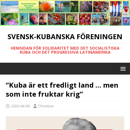
SVENSK-KUBANSKA FÖRENINGEN
HEMSIDAN FÖR SOLIDARITET MED DET SOCIALISTISKA
KUBA OCH DET PROGRESSIVA LATINAMERIKA
”Kuba är ett fredligt land … men
som inte fruktar krig”
2026-04-09
Christine