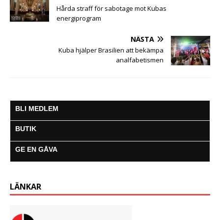
k
p
e
m
Hårda straff för sabotage mot Kubas
r
energiprogram
NÄSTA
Kuba hjälper Brasilien att bekämpa
analfabetismen
BLI MEDLEM
BUTIK
GE EN GÅVA
LÄNKAR