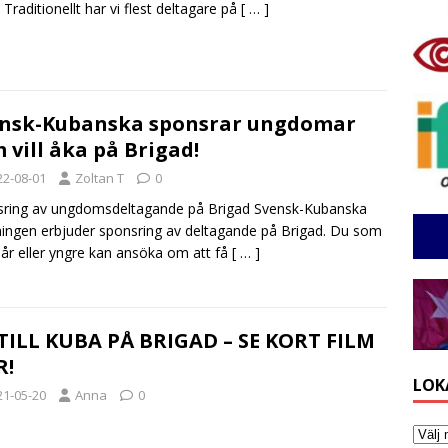
 Traditionellt har vi flest deltagare på
[ … ]
nsk-Kubanska sponsrar ungdomar
 vill åka på Brigad!
22-08-01
Zoltan T
0
ring av ungdomsdeltagande på Brigad Svensk-Kubanska
ingen erbjuder sponsring av deltagande på Brigad. Du som
 år eller yngre kan ansöka om att få
[ … ]
TILL KUBA PÅ BRIGAD – SE KORT FILM
R!
LOK
21-05-20
Anna
0