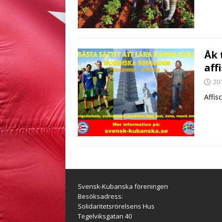
Åk 
aff
20
Affis
Svensk-Kubanska föreningen
Besöksadress:
Solidaritetsrörelsens Hus
Tegelviksgatan 40