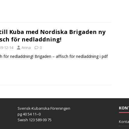
till Kuba med Nordiska Brigaden ny
isch för nedladdning!
19-12-14
Anna
0
ch för nedladdning! Brigaden – affisch för nedladdning i pdf
KON
Svensk-Kubanska Föreningen
pg 40 54 11–0
Swish 123 589 09 75
Konta