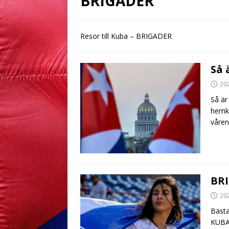
BRIGADER
Resor till Kuba – BRIGADER
Så 
20
Så är
hemko
våre
BR
20
Bästa
KUBAB