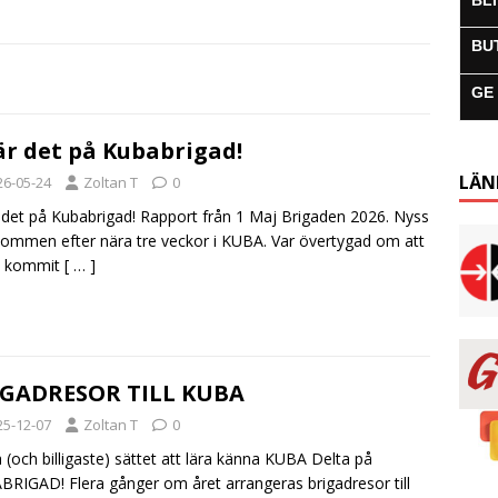
BL
BU
GE
är det på Kubabrigad!
LÄN
26-05-24
Zoltan T
0
 det på Kubabrigad! Rapport från 1 Maj Brigaden 2026. Nyss
mmen efter nära tre veckor i KUBA. Var övertygad om att
n kommit
[ … ]
IGADRESOR TILL KUBA
25-12-07
Zoltan T
0
 (och billigaste) sättet att lära känna KUBA Delta på
RIGAD! Flera gånger om året arrangeras brigadresor till