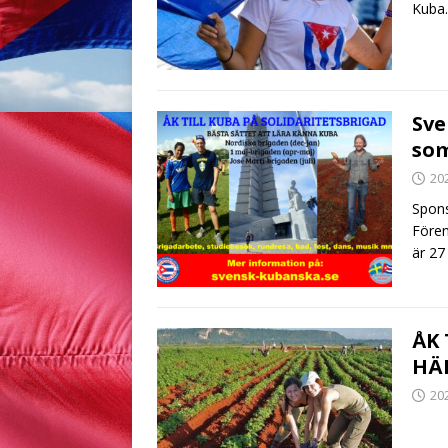
Kuba.
Sve
som
20
Spons
Fören
är 27
ÅK 
HÄ
20