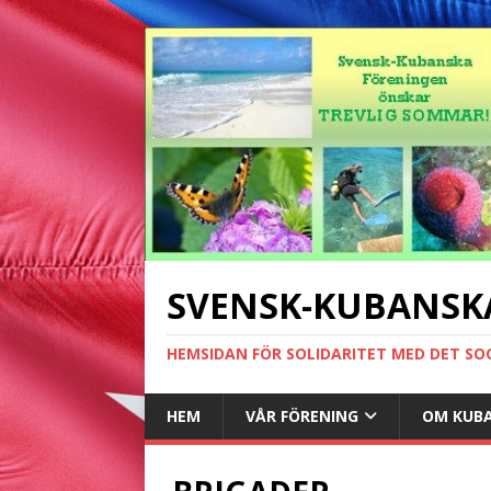
SVENSK-KUBANSK
HEMSIDAN FÖR SOLIDARITET MED DET SO
HEM
VÅR FÖRENING
OM KUB