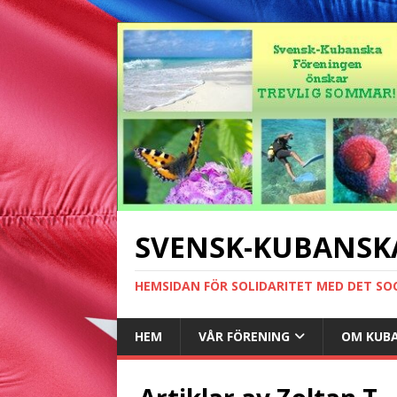
SVENSK-KUBANSK
HEMSIDAN FÖR SOLIDARITET MED DET SO
HEM
VÅR FÖRENING
OM KUB