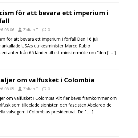
cism för att bevara ett imperium i
fall
26-08-06
Zoltan T
0
sm för att bevara ett imperium i förfall Den 16 juli
nkallade USA:s utrikesminister Marco Rubio
sentanter från 65 länder till ett ministermöte om ”den
[ … ]
aljer om valfusket i Colombia
26-08-05
Zoltan T
0
jer om valfusket i Colombia Allt fler bevis framkommer om
alfusk som tilldelade sionisten och fascisten Abelardo de
ella valsegern i Colombias presidentval. De
[ … ]