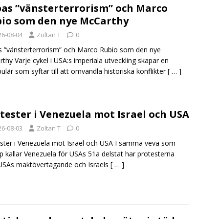
as ”vänsterterrorism” och Marco
io som den nye McCarthy
26-08-04
Zoltan T
0
 ”vänsterterrorism” och Marco Rubio som den nye
thy Varje cykel i USA:s imperiala utveckling skapar en
ulär som syftar till att omvandla historiska konflikter
[ … ]
tester i Venezuela mot Israel och USA
26-08-03
Zoltan T
0
ster i Venezuela mot Israel och USA I samma veva som
 kallar Venezuela för USAs 51a delstat har protesterna
USAs maktövertagande och Israels
[ … ]