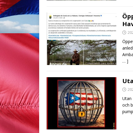
Öpp
Ha
20
Öppet
anled
Ambas
… ]
Uta
20
Utan 
och b
pump