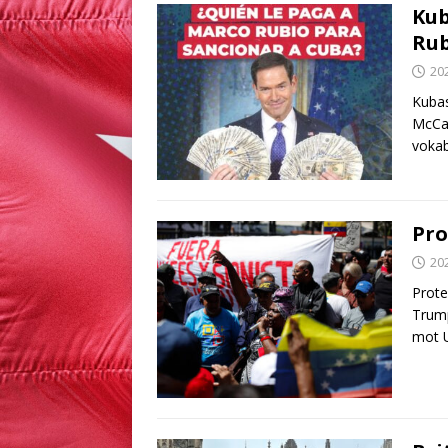
Kub
Rub
20
Kubas
McCar
vokab
Pro
20
Prote
Trump
mot 