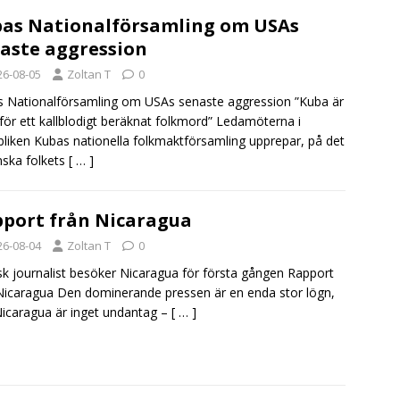
as Nationalförsamling om USAs
aste aggression
26-08-05
Zoltan T
0
 Nationalförsamling om USAs senaste aggression ”Kuba är
 för ett kallblodigt beräknat folkmord” Ledamöterna i
liken Kubas nationella folkmaktförsamling upprepar, på det
ska folkets
[ … ]
port från Nicaragua
26-08-04
Zoltan T
0
sk journalist besöker Nicaragua för första gången Rapport
Nicaragua Den dominerande pressen är en enda stor lögn,
icaragua är inget undantag –
[ … ]