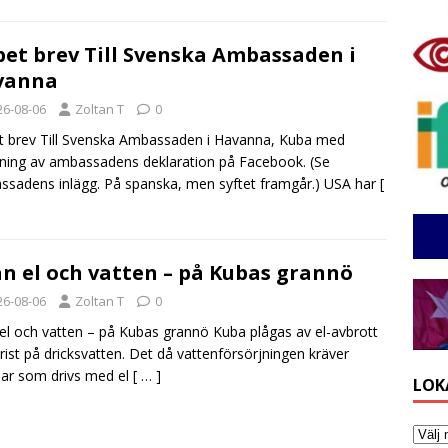
et brev Till Svenska Ambassaden i
vanna
26-08-06
Zoltan T
0
 brev Till Svenska Ambassaden i Havanna, Kuba med
ning av ambassadens deklaration på Facebook. (Se
sadens inlägg. På spanska, men syftet framgår.) USA har
[
n el och vatten – på Kubas grannö
26-08-06
Zoltan T
0
el och vatten – på Kubas grannö Kuba plågas av el-avbrott
rist på dricksvatten. Det då vattenförsörjningen kräver
ar som drivs med el
[ … ]
LOK