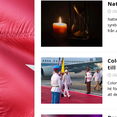
Nat
20
Natte
syreb
från 
Col
til
20
Colom
hit f
att d