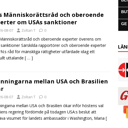
BL
BU
s Människorättsråd och oberoende
erter om USAs sanktioner
GE
26-08-07
Zoltan T
0
Människorättsråd och oberoende experter överens om
sanktioner Särskilda rapportörer och oberoende experter
LÄN
FN:s råd för mänskliga rättigheter utfärdade idag ett
fullt uttalande
[ … ]
nningarna mellan USA och Brasilien
ar
26-08-07
Zoltan T
0
ingarna mellan USA och Brasilien ökar inför höstens val
liens regering fördömde på tisdagen USA:s beslut att
va visumet för landets ambassadör i Washington, Maria
[