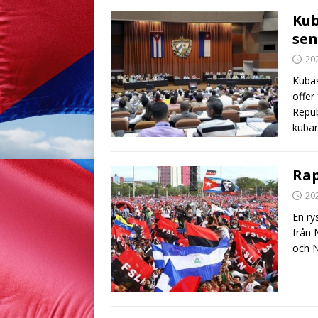
Kub
sen
20
Kubas
offer
Repub
kuban
Rap
20
En ry
från 
och N