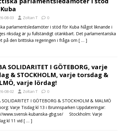
ttiska parlamentsledamöter i stöd
 Kuba
26-08-03
Zoltan T
0
iska parlamentsledamöter i stöd för Kuba Något liknande i
ges riksdag är ju fullständigt otänkbart. Det parlamentariska
et på den brittiska regeringen i fråga om
[ … ]
A SOLIDARITET I GÖTEBORG, varje
dag & STOCKHOLM, varje torsdag &
MÖ, varje lördag!
26-08-02
Zoltan T
0
 SOLIDARITET I GÖTEBORG & STOCKHOLM & MALMÖ
org: Varje Tisdag kl 13 i Brunnsparken Uppdateringar:
://www.svensk-kubanska-gbg.se/ Stockholm: Varje
ag kl 11 vid
[ … ]