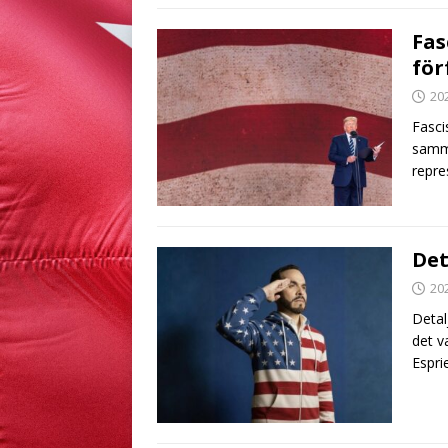
Fas
för
20
Fasci
samma
repre
Det
20
Detal
det v
Espri