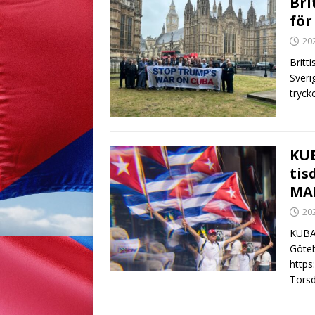
Bri
för
20
Britt
Sveri
tryck
KUB
tis
MAL
20
KUBA
Göteb
https
Torsd