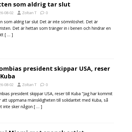
ten som aldrig tar slut
26-08-02
Zoltan T
0
n som aldrig tar slut Det är inte sömnlöshet. Det är
risten. Det är hettan som tränger in i benen och hindrar en
att
[ … ]
ombias president skippar USA, reser
l Kuba
26-08-02
Zoltan T
0
bias president skippar USA, reser till Kuba ”Jag har kommit
ör att uppmana mänskligheten till solidaritet med Kuba, så
et inte sker någon
[ … ]