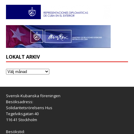
LOKALT ARKIV
Svensk-Kubanska föreningen
Besöksadress:
Solidaritetsrörelsens Hus
Tegelviksgatan 40
116 41 Stockholm
Besökstid: