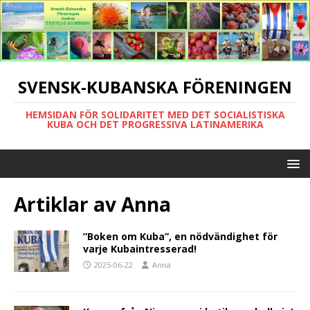
SVENSK-KUBANSKA FÖRENINGEN
HEMSIDAN FÖR SOLIDARITET MED DET SOCIALISTISKA
KUBA OCH DET PROGRESSIVA LATINAMERIKA
Artiklar av
Anna
”Boken om Kuba”, en nödvändighet för
varje Kubaintresserad!
2025-06-22
Anna