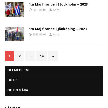
1:a Maj firande i Stockholm – 2023
2023-05-01
Anna
1:a Maj firande i Jönköping – 2023
2023-05-01
Anna
1
2
…
14
»
BLI MEDLEM
BUTIK
GE EN GÅVA