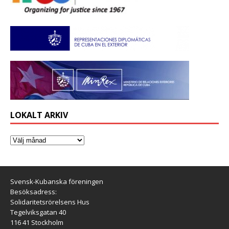
LOKALT ARKIV
Svensk-Kubanska föreningen
Besöksadress:
Solidaritetsrörelsens Hus
Tegelviksgatan 40
116 41 Stockholm