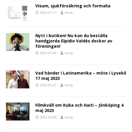
Visum, sjukförsäkring och formalia
2023-07-17
Anna
Nytt i butiken! Nu kan du beställa
handgjorda Elpidio Valdés dockor av
föreningen!
2023-07-09
Anna
Vad händer i Latinamerika – möte i Lysekil
17 maj 2023
2023-05-21
Anna
Filmkväll om Kuba och Haiti – Jönköping 4
maj 2023
2023-05-06
Anna