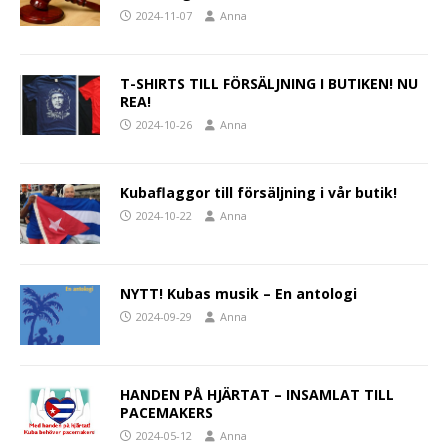
2024-11-07
Anna
T-SHIRTS TILL FÖRSÄLJNING I BUTIKEN! NU
REA!
2024-10-26
Anna
Kubaflaggor till försäljning i vår butik!
2024-10-22
Anna
NYTT! Kubas musik – En antologi
2024-09-29
Anna
HANDEN PÅ HJÄRTAT – INSAMLAT TILL
PACEMAKERS
2024-05-12
Anna