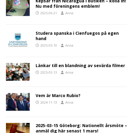
Kepsar från Nicaragua i butiken – kolla in!
Nu med föreningens emblem!
2025-06-21
Anna
Studera spanska i Cienfuegos på egen
hand
2025-05-10
Anna
Länkar till en blandning av sevärda filmer
2025-03-13
Anna
Vem är Marco Rubio?
2024-11-13
Anna
2025-03-15 Göteborg: Nationellt årsmöte –
anmäl dig här senast 1 mars!