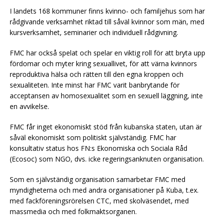
I landets 168 kommuner finns kvinno- och familjehus som har
rådgivande verksamhet riktad till såväl kvinnor som män, med
kursverksamhet, seminarier och individuell rådgivning.
FMC har också spelat och spelar en viktig roll för att bryta upp
fördomar och myter kring sexuallivet, för att värna kvinnors
reproduktiva hälsa och rätten till den egna kroppen och
sexualiteten. Inte minst har FMC varit banbrytande för
acceptansen av homosexualitet som en sexuell läggning, inte
en avvikelse.
FMC får inget ekonomiskt stöd från kubanska staten, utan är
såväl ekonomiskt som politiskt självständig. FMC har
konsultativ status hos FN:s Ekonomiska och Sociala Råd
(Ecosoc) som NGO, dvs. icke regeringsanknuten organisation.
Som en självständig organisation samarbetar FMC med
myndigheterna och med andra organisationer på Kuba, t.ex.
med fackföreningsrörelsen CTC, med skolväsendet, med
massmedia och med folkmaktsorganen.