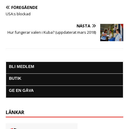
c
i
a
s
a
l
l
e
t
t
s
i
e
a
FÖREGÅENDE
b
t
s
e
l
g
USA:s blockad
o
e
A
n
r
o
r
p
g
a
NÄSTA
k
p
e
m
Hur fungerar valen i Kuba? (uppdaterat mars 2018)
r
BLI MEDLEM
BUTIK
GE EN GÅVA
LÄNKAR