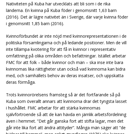
Nativiteten på Kuba har utvecklats att bli som i de rika
länderna. En kvinna på Kuba föder i genomsnitt 1,63 barn
(2016). Det är lägre nativitet än i Sverige, där varje kvinna föder
i genomsnitt 1,85 barn (2016).
Kvinnoförbundet är inte nöjd med kvinnorepresentationen i de
politiska församlingarna och på ledande positioner. Men de vill
inte tillämpa kvotering för att få in kvinnor i representativ
omfattning på olika områden och befattningar. Istället arbetar
FMC för att folk – både kvinnor och män – ska inse inte bara
kvinnornas lika rättigheter utan också vad kvinnorna kan bidra
med, och samhällets behov av deras insatser, och uppskatta
deras förmåga.
Trots kvinnorörelsens framsteg så är det fortfarande så på
Kuba som överallt annars att kvinnorna drar det tyngsta lasset
i hushållet. FMC arbetar för att stärka kvinnornas
självförtroende så att de kan hävda en jämlik arbetsfördelning
även i hemmet. ”Det går ganska fort att stifta lagar, men det
går inte lika fort att ändra attityder”. Många män säger att ”de