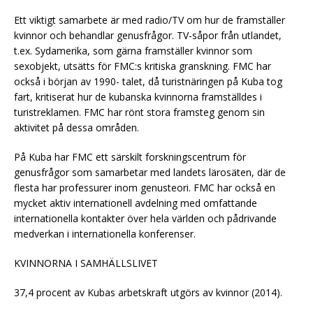
Ett viktigt samarbete är med radio/TV om hur de framställer
kvinnor och behandlar genusfrågor. TV-såpor från utlandet,
t.ex. Sydamerika, som gärna framställer kvinnor som
sexobjekt, utsätts för FMC:s kritiska granskning. FMC har
också i början av 1990- talet, då turistnäringen på Kuba tog
fart, kritiserat hur de kubanska kvinnorna framställdes i
turistreklamen. FMC har rönt stora framsteg genom sin
aktivitet på dessa områden.
På Kuba har FMC ett särskilt forskningscentrum för
genusfrågor som samarbetar med landets lärosäten, där de
flesta har professurer inom genusteori. FMC har också en
mycket aktiv internationell avdelning med omfattande
internationella kontakter över hela världen och pådrivande
medverkan i internationella konferenser.
KVINNORNA I SAMHÄLLSLIVET
37,4 procent av Kubas arbetskraft utgörs av kvinnor (2014).