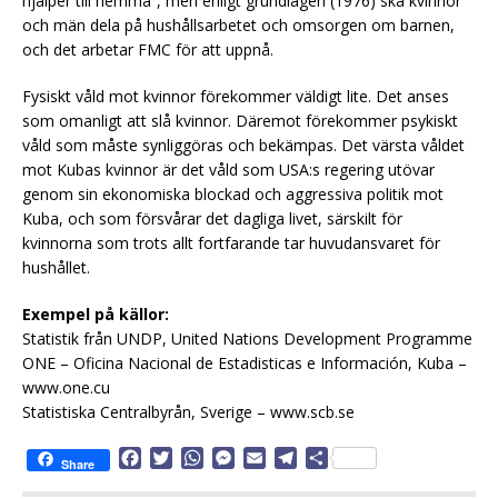
hjälper till hemma”, men enligt grundlagen (1976) ska kvinnor
och män dela på hushållsarbetet och omsorgen om barnen,
och det arbetar FMC för att uppnå.
Fysiskt våld mot kvinnor förekommer väldigt lite. Det anses
som omanligt att slå kvinnor. Däremot förekommer psykiskt
våld som måste synliggöras och bekämpas. Det värsta våldet
mot Kubas kvinnor är det våld som USA:s regering utövar
genom sin ekonomiska blockad och aggressiva politik mot
Kuba, och som försvårar det dagliga livet, särskilt för
kvinnorna som trots allt fortfarande tar huvudansvaret för
hushållet.
Exempel på källor:
Statistik från UNDP, United Nations Development Programme
ONE – Oficina Nacional de Estadisticas e Información, Kuba –
www.one.cu
Statistiska Centralbyrån, Sverige – www.scb.se
F
T
W
M
E
T
D
Share
a
w
h
e
m
e
e