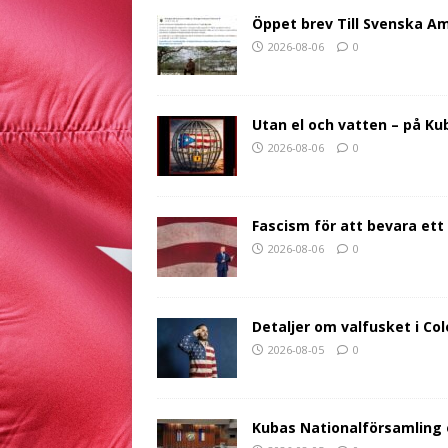
b
t
s
e
l
g
Öppet brev Till Svenska A
o
e
A
n
r
2026-08-06
0
o
r
p
g
a
k
p
e
m
r
Utan el och vatten – på K
2026-08-06
0
Fascism för att bevara ett 
2026-08-06
0
Detaljer om valfusket i Co
2026-08-05
0
Kubas Nationalförsamling