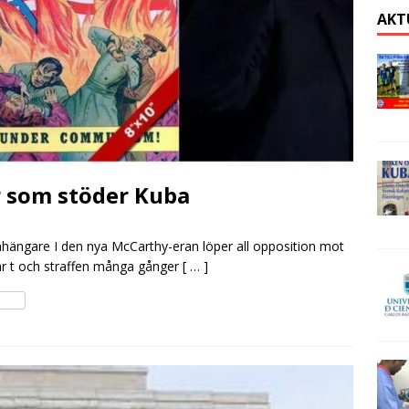
AKT
r som stöder Kuba
hängare I den nya McCarthy-eran löper all opposition mot
 är t och straffen många gånger
[ … ]