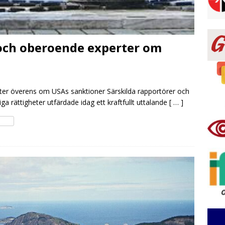
och oberoende experter om
er överens om USAs sanktioner Särskilda rapportörer och
a rättigheter utfärdade idag ett kraftfullt uttalande
[ … ]