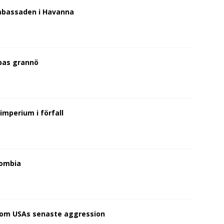
mbassaden i Havanna
ubas grannö
imperium i förfall
lombia
 om USAs senaste aggression