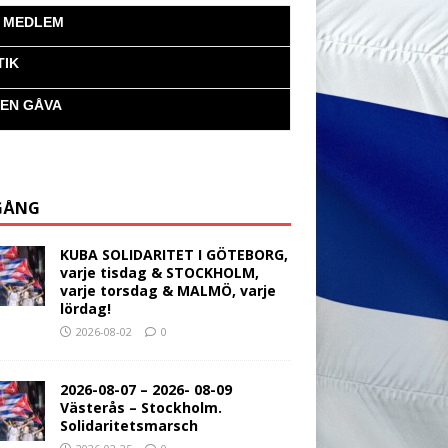
I MEDLEM
TIK
 EN GÅVA
GÅNG
KUBA SOLIDARITET I GÖTEBORG,
varje tisdag & STOCKHOLM,
varje torsdag & MALMÖ, varje
lördag!
2026-08-02
0
2026-08-07 – 2026- 08-09
Västerås – Stockholm.
Solidaritetsmarsch