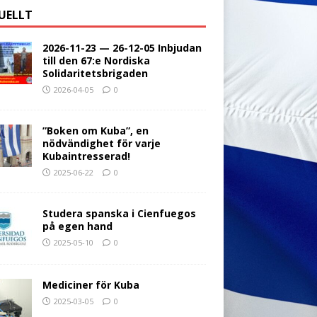
UELLT
2026-11-23 — 26-12-05 Inbjudan
till den 67:e Nordiska
Solidaritetsbrigaden
2026-04-05
0
”Boken om Kuba”, en
nödvändighet för varje
Kubaintresserad!
2025-06-22
0
Studera spanska i Cienfuegos
på egen hand
2025-05-10
0
Mediciner för Kuba
2025-03-05
0