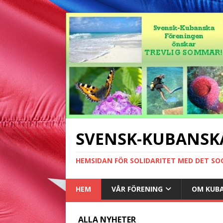
SVENSK-KUBANSK
HEMSIDAN FÖR SOLIDARITET MED DET SO
HEM
VÅR FÖRENING
OM KUB
ALLA NYHETER