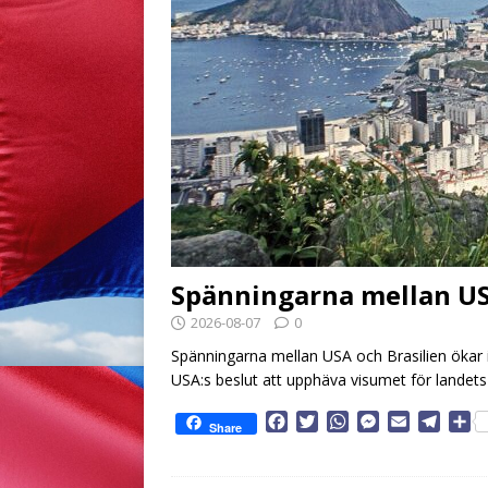
Spänningarna mellan US
2026-08-07
0
Spänningarna mellan USA och Brasilien ökar 
USA:s beslut att upphäva visumet för lande
F
T
W
M
E
T
D
Share
a
w
h
e
m
e
e
c
i
a
s
a
l
l
e
t
t
s
i
e
a