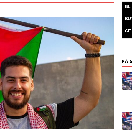
BL
BU
GE
PÅ 