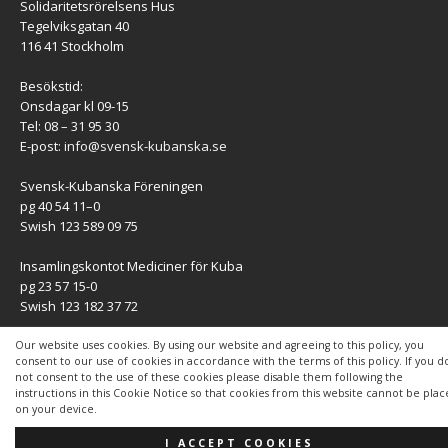
Solidaritetsrörelsens Hus
Tegelviksgatan 40
116 41 Stockholm
Besökstid:
Onsdagar kl 09-15
Tel: 08 – 31 95 30
E-post:
info@svensk-kubanska.se
Svensk-Kubanska Föreningen
pg 40 54 11–0
Swish 123 589 09 75
Insamlingskontot Mediciner för Kuba
pg 23 57 15-0
Swish 123 182 37 72
KONTAKT
Our website uses cookies. By using our website and agreeing to this policy, you
consent to our use of cookies in accordance with the terms of this policy. If you d
not consent to the use of these cookies please disable them following the
Kontaktuppgifter
instructions in this Cookie Notice so that cookies from this website cannot be pla
on your device.
I ACCEPT COOKIES