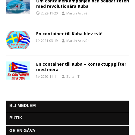
Om containerkampanjen och solidariteten
med revolutionära Kuba
2022-11-20
Martin Arovén
En container till Kuba blev två!
2021-03-19
Martin Arovén
En container till Kuba – kontaktuppgifter
med mera
2020-11-11
Zoltan T
BLI MEDLEM
BUTIK
GE EN GÅVA