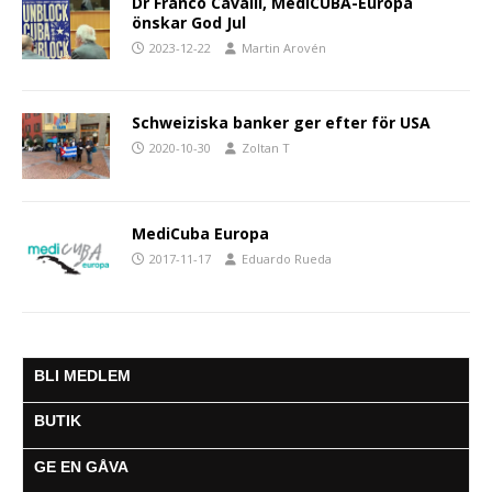
Dr Franco Cavalli, MediCUBA-Europa
önskar God Jul
2023-12-22
Martin Arovén
Schweiziska banker ger efter för USA
2020-10-30
Zoltan T
MediCuba Europa
2017-11-17
Eduardo Rueda
BLI MEDLEM
BUTIK
GE EN GÅVA