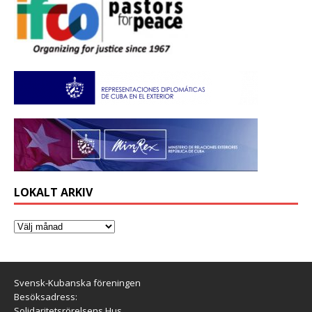
LOKALT ARKIV
Svensk-Kubanska föreningen
Besöksadress:
Solidaritetsrörelsens Hus