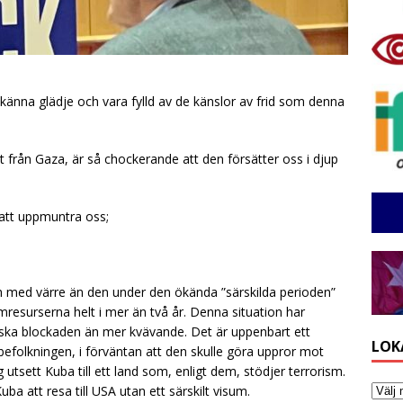
t känna glädje och vara fylld av de känslor av frid som denna
t från Gaza, är så chockerande att den försätter oss i djup
r att uppmuntra oss;
.
ch med värre än den under den ökända ”särskilda perioden”
resurserna helt i mer än två år. Denna situation har
ka blockaden än mer kvävande. Det är uppenbart ett
LOK
befolkningen, i förväntan att den skulle göra uppror mot
tsett Kuba till ett land som, enligt dem, stödjer terrorism.
ba att resa till USA utan ett särskilt visum.