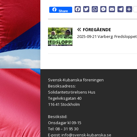
F
T
W
M
E
T
D
Share
a
w
h
e
m
e
e
c
i
a
s
a
l
l
e
t
t
s
i
e
a
FÖREGÅENDE
b
t
s
e
l
g
2025-09-21 Varberg: Fredsloppet
o
e
A
n
r
o
r
p
g
a
k
p
e
m
r
Svensk-Kubanska föreningen
Besöksadress:
Solidaritetsrörelsens Hus
Tegelviksgatan 40
116 41 Stockholm
Besökstid:
Onsdagar kl 09-15
Tel: 08 – 31 95 30
E-post:
info@svensk-kubanska.se