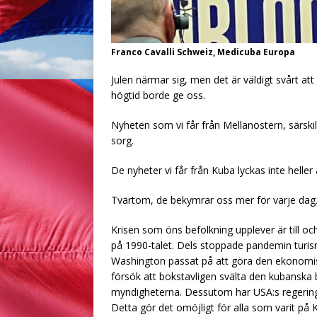
Franco Cavalli Schweiz, Medicuba Europa
Julen närmar sig, men det är väldigt svårt at
högtid borde ge oss.
Nyheten som vi får från Mellanöstern, särskil
sorg.
De nyheter vi får från Kuba lyckas inte helle
Tvärtom, de bekymrar oss mer för varje dag
Krisen som öns befolkning upplever är till o
på 1990-talet. Dels stoppade pandemin turism
Washington passat på att göra den ekonomis
försök att bokstavligen svälta den kubanska 
myndigheterna. Dessutom har USA:s regering u
Detta gör det omöjligt för alla som varit på Ku