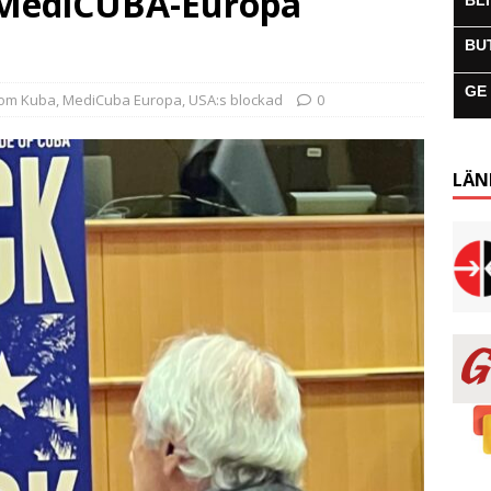
, MediCUBA-Europa
BL
BU
GE
 om Kuba
,
MediCuba Europa
,
USA:s blockad
0
LÄN