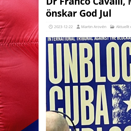
Dr Franco Cavalli
önskar God Jul
2023-12-22
Martin Arovén
Aktuellt