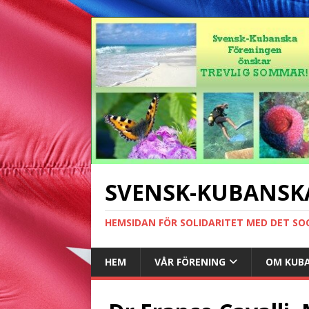
SVENSK-KUBANSK
HEMSIDAN FÖR SOLIDARITET MED DET SO
HEM
VÅR FÖRENING
OM KUB