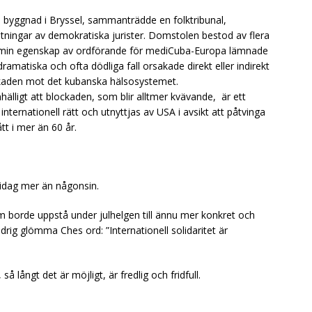
s byggnad i Bryssel, sammanträdde en folktribunal,
ningar av demokratiska jurister. Domstolen bestod av flera
t. I min egenskap av ordförande för mediCuba-Europa lämnade
ramatiska och ofta dödliga fall orsakade direkt eller indirekt
kaden mot det kubanska hälsosystemet.
lligt att blockaden, som blir alltmer kvävande, är ett
 internationell rätt och utnyttjas av USA i avsikt att påtvinga
tt i mer än 60 år.
 idag mer än någonsin.
 borde uppstå under julhelgen till ännu mer konkret och
ldrig glömma Ches ord: ”Internationell solidaritet är
så långt det är möjligt, är fredlig och fridfull.
a