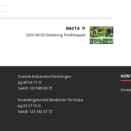
NÄSTA
2025-09-20 Göteborg: Fredsloppet
KON
Svensk-Kubanska Föreningen
pg 40 54 11–0
Swish 123 589 09 75
Konta
Insamlingskontot Mediciner för Kuba
pg 23 57 15-0
Swish 123 182 37 72