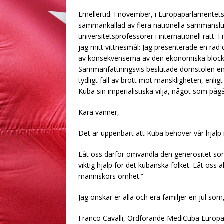
Emellertid. I november, i Europaparlamentet
sammankallad av flera nationella sammanslut
universitetsprofessorer i internationell rät
jag mitt vittnesmål: Jag presenterade en rad d
av konsekvenserna av den ekonomiska bloc
Sammanfattningsvis beslutade domstolen enhä
tydligt fall av brott mot mänskligheten, enligt
Kuba sin imperialistiska vilja, något som pågå
Kära vänner,
Det är uppenbart att Kuba behöver vår hjälp
Låt oss därför omvandla den generositet som
viktig hjälp för det kubanska folket. Låt oss a
människors ömhet.”
Jag önskar er alla och era familjer en jul som, 
Franco Cavalli, Ordförande MediCuba Europ