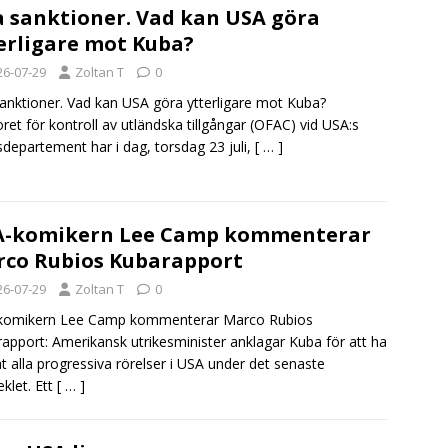
 sanktioner. Vad kan USA göra
erligare mot Kuba?
26-07-29
Zoltan T
0
sanktioner. Vad kan USA göra ytterligare mot Kuba?
ret för kontroll av utländska tillgångar (OFAC) vid USA:s
sdepartement har i dag, torsdag 23 juli,
[ … ]
A-komikern Lee Camp kommenterar
co Rubios Kubarapport
26-07-29
Zoltan T
0
komikern Lee Camp kommenterar Marco Rubios
apport: Amerikansk utrikesminister anklagar Kuba för att ha
t alla progressiva rörelser i USA under det senaste
eklet. Ett
[ … ]