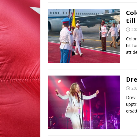
Col
til
20
Colom
hit f
att d
Dre
20
Drev 
upptr
ersät