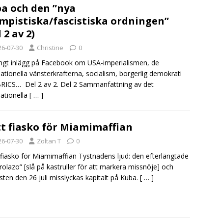
a och den ”nya
mpistiska/fascistiska ordningen”
 2 av 2)
26-07-30
Christine
0
ångt inlägg på Facebook om USA-imperialismen, de
nationella vänsterkrafterna, socialism, borgerlig demokrati
RICS… Del 2 av 2. Del 2 Sammanfattning av det
nationella
[ … ]
t fiasko för Miamimaffian
26-07-30
Zoltan T
0
fiasko för Miamimaffian Tystnadens ljud: den efterlängtade
rolazo” [slå på kastruller för att markera missnöje] och
sten den 26 juli misslyckas kapitalt på Kuba.
[ … ]