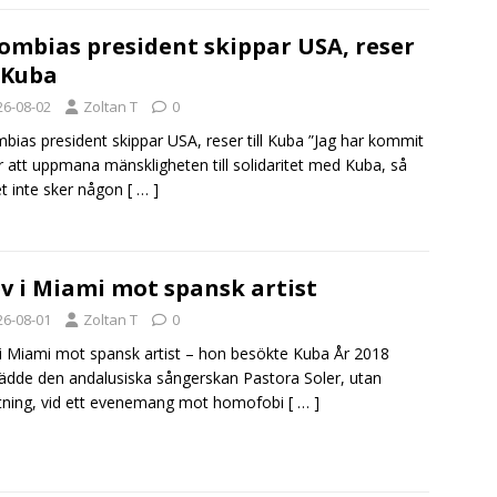
ombias president skippar USA, reser
l Kuba
26-08-02
Zoltan T
0
bias president skippar USA, reser till Kuba ”Jag har kommit
ör att uppmana mänskligheten till solidaritet med Kuba, så
et inte sker någon
[ … ]
v i Miami mot spansk artist
26-08-01
Zoltan T
0
i Miami mot spansk artist – hon besökte Kuba År 2018
ädde den andalusiska sångerskan Pastora Soler, utan
tning, vid ett evenemang mot homofobi
[ … ]