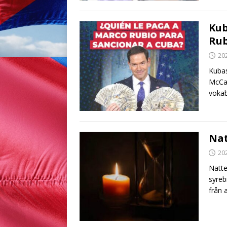
Kub
Rub
20
Kubas
McCar
vokab
Nat
20
Natte
syreb
från 