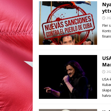
Nya
ytt
20
Fler 
Konto
finan
US
Mar
20
USA-
Kubar
skapa
halvs