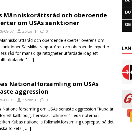
BL
BU
s Människorättsråd och oberoende
erter om USAs sanktioner
GE
26-08-07
Zoltan T
0
Människorättsråd och oberoende experter överens om
sanktioner Särskilda rapportörer och oberoende experter
LÄN
FN:s råd för mänskliga rättigheter utfärdade idag ett
fullt uttalande
[ … ]
as Nationalförsamling om USAs
aste aggression
26-08-05
Zoltan T
0
 Nationalförsamling om USAs senaste aggression ”Kuba är
 för ett kallblodigt beräknat folkmord” Ledamöterna i
liken Kubas nationella folkmaktförsamling upprepar, på det
ska folkets
[ … ]