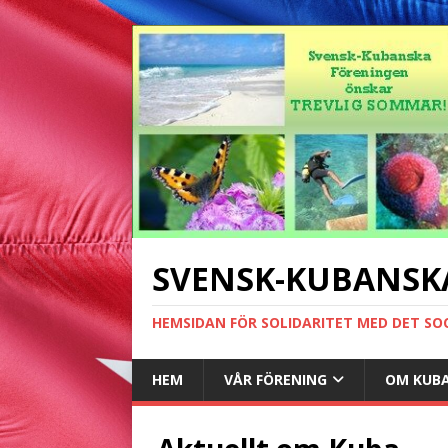
SVENSK-KUBANSK
HEMSIDAN FÖR SOLIDARITET MED DET SO
HEM
VÅR FÖRENING
OM KUB