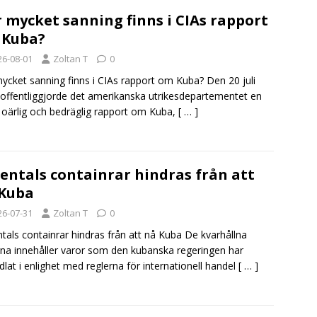
 mycket sanning finns i CIAs rapport
 Kuba?
26-08-01
Zoltan T
0
ycket sanning finns i CIAs rapport om Kuba? Den 20 juli
offentliggjorde det amerikanska utrikesdepartementet en
, oärlig och bedräglig rapport om Kuba,
[ … ]
entals containrar hindras från att
Kuba
26-07-31
Zoltan T
0
tals containrar hindras från att nå Kuba De kvarhållna
rna innehåller varor som den kubanska regeringen har
dlat i enlighet med reglerna för internationell handel
[ … ]