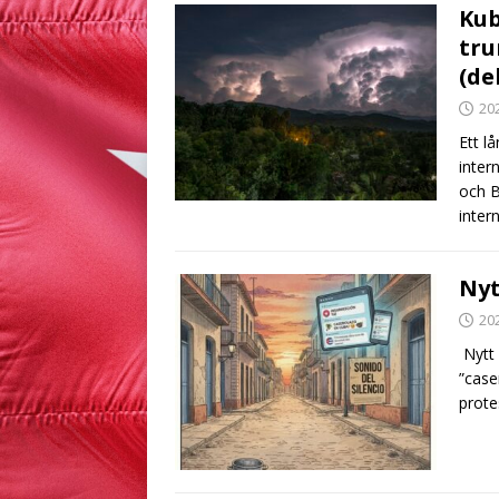
Kub
tru
(del
20
Ett l
inter
och B
inter
Nyt
20
Nytt 
”case
prote