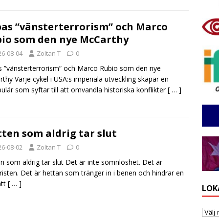
as ”vänsterterrorism” och Marco
io som den nye McCarthy
26-08-04
Zoltan T
0
 ”vänsterterrorism” och Marco Rubio som den nye
thy Varje cykel i USA:s imperiala utveckling skapar en
ulär som syftar till att omvandla historiska konflikter
[ … ]
ten som aldrig tar slut
26-08-02
Zoltan T
0
n som aldrig tar slut Det är inte sömnlöshet. Det är
risten. Det är hettan som tränger in i benen och hindrar en
att
[ … ]
LOK