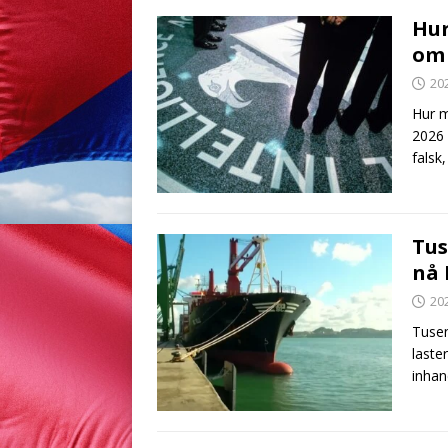
Hur
om
20
Hur m
2026 
falsk
Tus
nå 
20
Tusen
laste
inhan