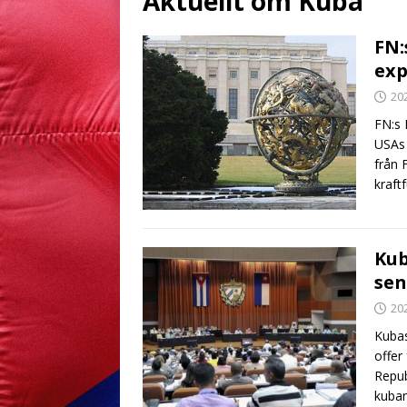
Aktuellt om Kuba
FN:
exp
20
FN:s 
USAs 
från 
kraft
Kub
sen
20
Kubas
offer
Repub
kuban