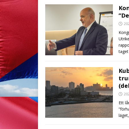
Kon
”De
20
Kongr
Utrik
rappo
taget
Kub
tru
(del
20
Ett l
”förh
läget