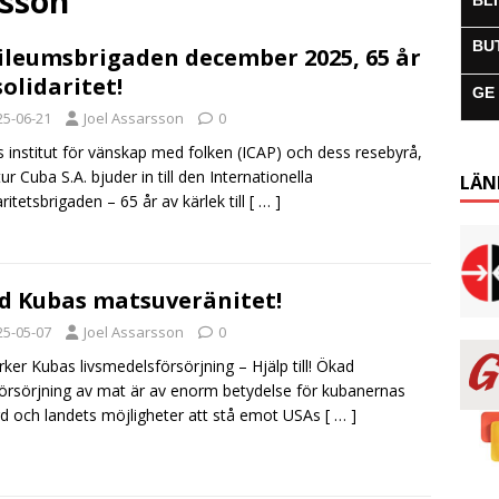
rsson
BL
BU
ileumsbrigaden december 2025, 65 år
solidaritet!
GE
25-06-21
Joel Assarsson
0
 institut för vänskap med folken (ICAP) och dess resebyrå,
ur Cuba S.A. bjuder in till den Internationella
LÄN
aritetsbrigaden – 65 år av kärlek till
[ … ]
d Kubas matsuveränitet!
25-05-07
Joel Assarsson
0
ärker Kubas livsmedelsförsörjning – Hjälp till! Ökad
försörjning av mat är av enorm betydelse för kubanernas
rd och landets möjligheter att stå emot USAs
[ … ]