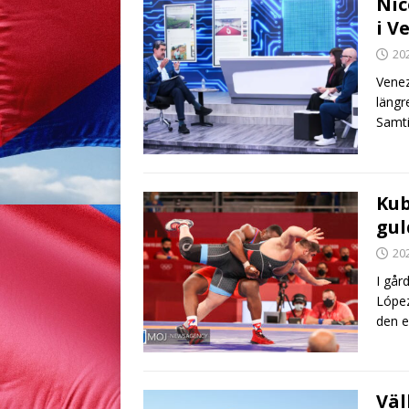
Nic
i V
20
Venez
längre
Samti
Kub
gul
20
I går
López
den e
Väl