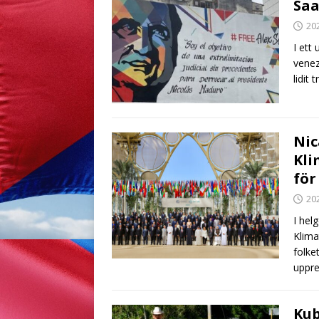
Sa
20
I ett
venez
lidit 
Nic
Kli
för
20
I hel
Klima
folke
uppr
Kub