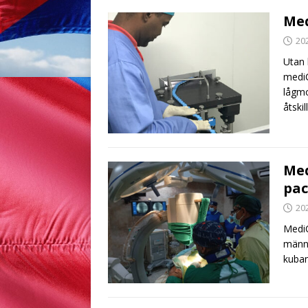
Med
20
Utan 
mediC
lågmo
åtski
Med
pa
20
MediC
männi
kuban