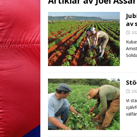
Artiklar av
Joel Assa
Jub
av 
20
Kubas
Amist
Solid
Stö
20
Vi st
själv
välfä