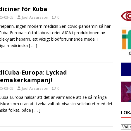
iciner för Kuba
25-03-05
Joel Assarsson
0
heparin, ingen modern medicin Sen covid-pandemin så har
uba-Europa stöttat laboratoriet AICA i produktionen av
lekylärt heparin, ett viktigt blodförtunnande medel i
lliga medicinska
[ … ]
iCuba-Europa: Lyckad
cemakerkampanj!
25-03-05
Joel Assarsson
0
uba-Europa hälsar att det är värmande att se så många
skor som utan att tveka valt att visa sin solidaritet med det
ska folket, både
[ … ]
LOK