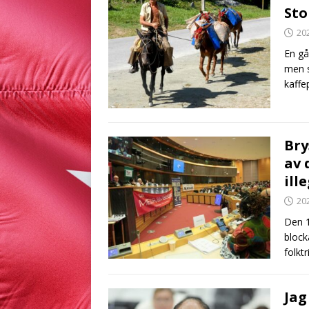
Sto
20
En gå
men s
kaffe
Bry
av 
ill
20
Den 1
block
folkt
Jag