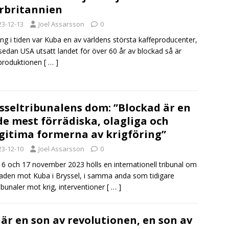
rbritannien
23-12-13
Joel Assarsson
0
ng i tiden var Kuba en av världens största kaffeproducenter,
edan USA utsatt landet för över 60 år av blockad så är
produktionen
[ … ]
sseltribunalens dom: ”Blockad är en
de mest förrädiska, olagliga och
egitima formerna av krigföring”
23-12-10
Joel Assarsson
0
6 och 17 november 2023 hölls en internationell tribunal om
aden mot Kuba i Bryssel, i samma anda som tidigare
ribunaler mot krig, interventioner
[ … ]
 är en son av revolutionen, en son av