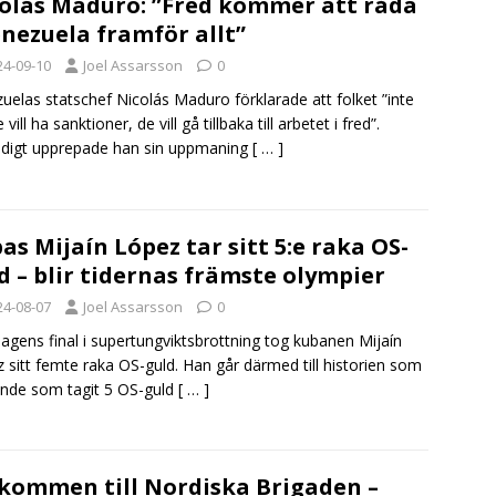
olás Maduro: ”Fred kommer att råda
enezuela framför allt”
24-09-10
Joel Assarsson
0
uelas statschef Nicolás Maduro förklarade att folket ”inte
 vill ha sanktioner, de vill gå tillbaka till arbetet i fred”.
digt upprepade han sin uppmaning
[ … ]
as Mijaín López tar sitt 5:e raka OS-
d – blir tidernas främste olympier
24-08-07
Joel Assarsson
0
dagens final i supertungviktsbrottning tog kubanen Mijaín
 sitt femte raka OS-guld. Han går därmed till historien som
nde som tagit 5 OS-guld
[ … ]
kommen till Nordiska Brigaden –