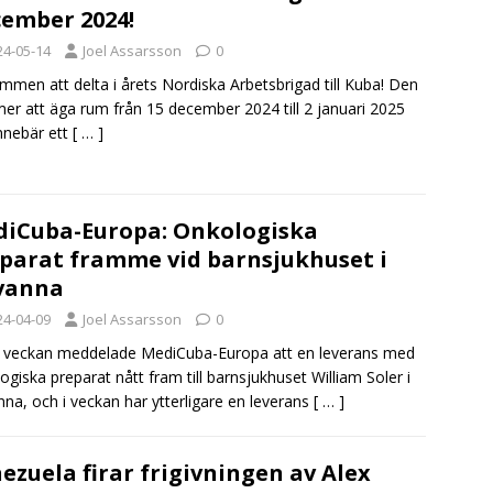
ember 2024!
24-05-14
Joel Assarsson
0
mmen att delta i årets Nordiska Arbetsbrigad till Kuba! Den
r att äga rum från 15 december 2024 till 2 januari 2025
nnebär ett
[ … ]
iCuba-Europa: Onkologiska
parat framme vid barnsjukhuset i
vanna
24-04-09
Joel Assarsson
0
 veckan meddelade MediCuba-Europa att en leverans med
ogiska preparat nått fram till barnsjukhuset William Soler i
na, och i veckan har ytterligare en leverans
[ … ]
ezuela firar frigivningen av Alex