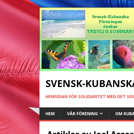
SVENSK-KUBANSK
HEMSIDAN FÖR SOLIDARITET MED DET SO
HEM
VÅR FÖRENING
OM KUB