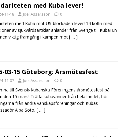
idariteten med Kuba lever!
24-11-18
Joel Assarsson
0
ariteten med Kuba mot US-blockaden lever! 14 kollin med
ioner av sjukvårdsartiklar anländer från Sverige till Kuba! En
 men viktig framgång i kampen mot
[ … ]
5-03-15 Göteborg: Årsmötesfest
24-11-07
Joel Assarsson
0
mna till Svensk-Kubanska Föreningens årsmötesfest på
en den 15 mars! Träffa kubavänner från hela landet, hör
ingarna från andra vänskapsföreningar och Kubas
ssadör Alba Soto,
[ … ]