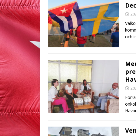
Dec
20
Välko
komme
och i
Med
pre
Ha
20
Förra
onkol
Havan
Ven