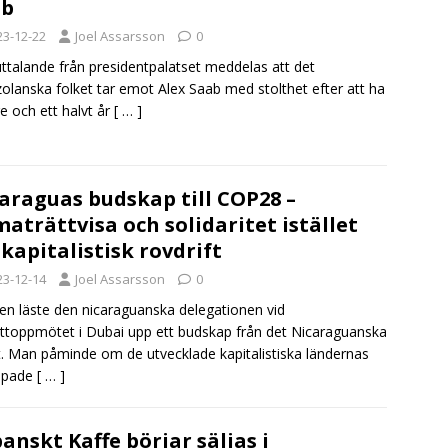
ab
23-12-22
Joel Assarsson
0
 uttalande från presidentpalatset meddelas att det
olanska folket tar emot Alex Saab med stolthet efter att ha
tre och ett halvt år
[ … ]
araguas budskap till COP28 –
maträttvisa och solidaritet istället
 kapitalistisk rovdrift
23-12-14
Joel Assarsson
0
gen läste den nicaraguanska delegationen vid
ttoppmötet i Dubai upp ett budskap från det Nicaraguanska
t. Man påminde om de utvecklade kapitalistiska ländernas
epade
[ … ]
anskt Kaffe börjar säljas i