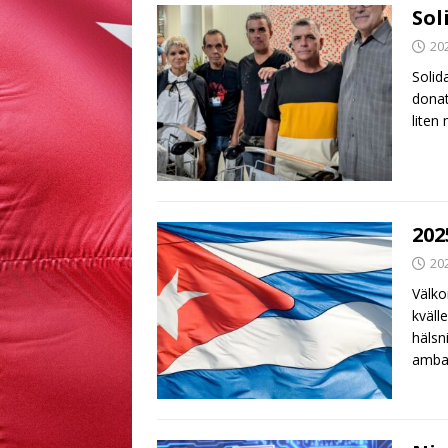
Sol
20
Solid
donat
liten
202
20
Välko
kväll
hälsn
amba