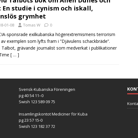
id Talbots bok om Allen Dulles och
: En studie i cynism och iskall,
nslös grymhet
18-01-08
Tomas W
0
IA-sponsrade exilkubanska högerextremismens terrorism
t av exemplen som lyfts fram i ”Djävulens schackbräde”.
 Talbot, grävande journalist som medverkat i publikationer
Time
[ … ]
KON
Svensk-Kubanska Föreningen
pg 40 54 11–0
Swish 123 589 09 75
Konta
Insamlingskontot Mediciner för Kuba
pg 23 57 15-0
Swish 123 182 37 72