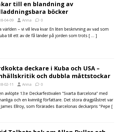
kar till en blandning av
laddningsbara böcker
18-04-09
Anna
0
 världen – vi vill leva kvar En liten beskrivning av vad som
uba till ett av de få länder på jorden som trots
[ … ]
dkokta deckare i Kuba och USA –
hällskritik och dubbla måttstockar
18-02-11
Anna
0
en avlöpte 13:e Deckarfestivalen ”Svarta Barcelona” med
anliga och en kvinnlig författare. Det stora dragplåstret var
James Ellroy, som förärades Barcelonas deckarpris ”Pepe
[