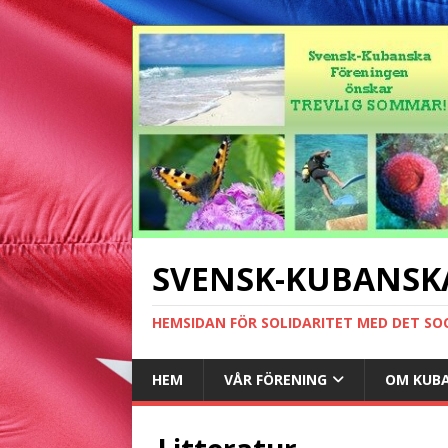
SVENSK-KUBANSK
HEMSIDAN FÖR SOLIDARITET MED DET SO
HEM
VÅR FÖRENING
OM KUB