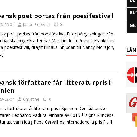
BL
BU
ansk poet portas från poesifestival
23-06-01
Johan Persson
0
GE
sk poet portas från poesifestival Efter påtryckningar från
kubanska högerkrafter har Marché de la Poésie, Frankrikes
ta poesifestival, dragit tillbaks inbjudan till Nancy Morejón,
LÄN
… ]
ansk författare får litteraturpris i
nien
23-02-07
Christine
0
sk författare får litteraturpris i Spanien Den kubanske
ttaren Leonardo Padura, vinnare av 2015 års pris Princesa
turias, vann idag Pepe Carvalhos internationella pris
[ … ]