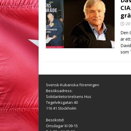
Dav
CIA
grä
20
Den C
är et
David
som 
Svensk-Kubanska föreningen
Besöksadress:
Solidaritetsrörelsens Hus
Tegelviksgatan 40
116 41 Stockholm
Besökstid:
Onsdagar kl 09-15