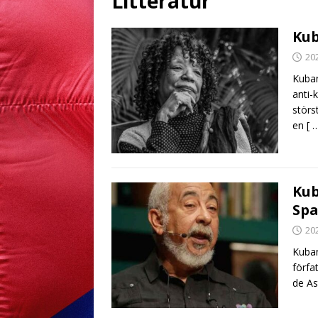
Litteratur
Kub
20
Kuban
anti-
störs
en
[ 
Kub
Spa
20
Kuban
förfa
de As