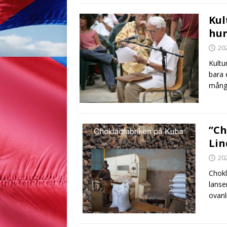
Kul
hun
20
Kultu
bara 
mångf
”Ch
Lin
20
Chokl
lanse
ovanl