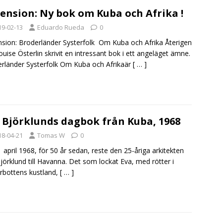
ension: Ny bok om Kuba och Afrika !
19-02-13
Eduardo Rueda
0
sion: Broderländer Systerfolk Om Kuba och Afrika Återigen
ouise Österlin skrivit en intressant bok i ett angeläget ämne.
rländer Systerfolk Om Kuba och Afrikaär
[ … ]
 Björklunds dagbok från Kuba, 1968
18-04-21
Tomas W
0
 april 1968, för 50 år sedan, reste den 25-åriga arkitekten
jörklund till Havanna. Det som lockat Eva, med rötter i
rbottens kustland,
[ … ]