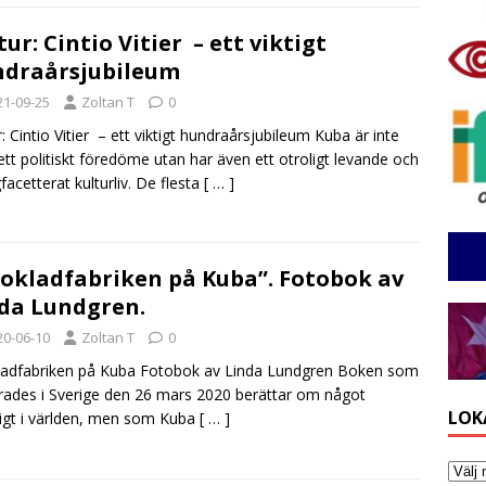
tur: Cintio Vitier – ett viktigt
draårsjubileum
21-09-25
Zoltan T
0
r: Cintio Vitier – ett viktigt hundraårsjubileum Kuba är inte
ett politiskt föredöme utan har även ett otroligt levande och
acetterat kulturliv. De flesta
[ … ]
okladfabriken på Kuba”. Fotobok av
da Lundgren.
20-06-10
Zoltan T
0
adfabriken på Kuba Fotobok av Linda Lundgren Boken som
rades i Sverige den 26 mars 2020 berättar om något
LOK
igt i världen, men som Kuba
[ … ]