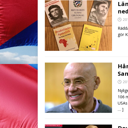
Län
ned
20
Rädda
gör K
Hår
Sam
20
Nylig
106 m
USAs 
… ]