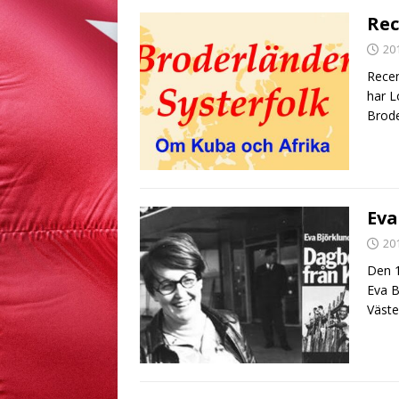
Rec
20
Recen
har L
Brode
Eva
20
Den 1
Eva B
Väste