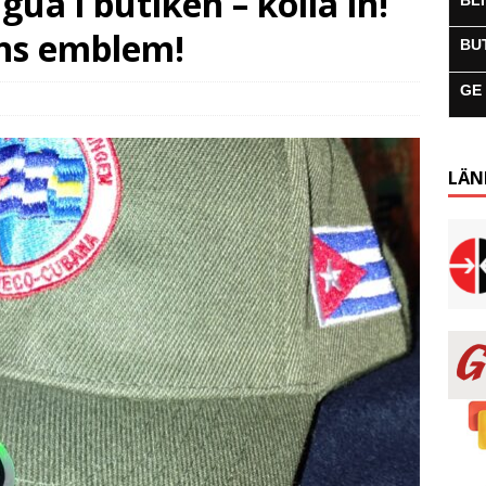
ua i butiken – kolla in!
BL
ns emblem!
BU
GE
LÄN