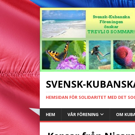
SVENSK-KUBANSK
HEMSIDAN FÖR SOLIDARITET MED DET SO
HEM
VÅR FÖRENING
OM KUB