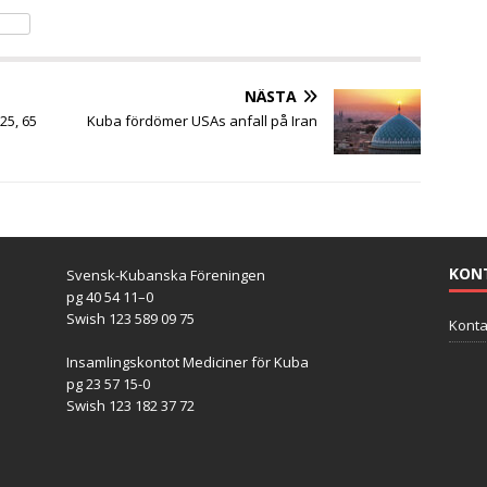
NÄSTA
25, 65
Kuba fördömer USAs anfall på Iran
KON
Svensk-Kubanska Föreningen
pg 40 54 11–0
Swish 123 589 09 75
Konta
Insamlingskontot Mediciner för Kuba
pg 23 57 15-0
Swish 123 182 37 72