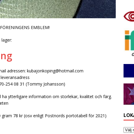
 FÖRENINGENS EMBLEM!
 lager:
ing
 e-mail adressen: kubajonkoping@hotmail.com
 leveransadress
h 070-254 08 31 (Tommy Johansson)
 ha ytterligare information om storlekar, kvalitet och färg.
heten
LOK
0 gram 78 kr (osv enligt Postnords portotabell för 2021)