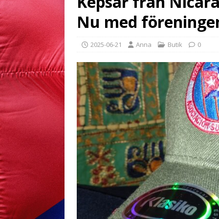
Kepsar från Nicarag
Nu med föreninge
2025-06-21
Anna
Butik
0