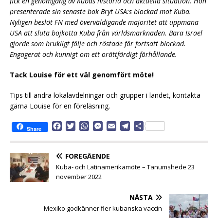
fick en genomgång av Kubas historia och aktuella situation. Hon
presenterade sin senaste bok Bryt USA:s blockad mot Kuba.
Nyligen beslöt FN med överväldigande majoritet att uppmana
USA att sluta bojkotta Kuba från världsmarknaden. Bara Israel
gjorde som brukligt följe och röstade för fortsatt blockad.
Engagerat och kunnigt om ett orättfärdigt förhållande.
Tack Louise för ett väl genomfört möte!
Tips till andra lokalavdelningar och grupper i landet, kontakta
gärna Louise för en föreläsning.
F
T
W
M
E
T
D
Share
a
w
h
e
m
e
e
c
i
a
s
a
l
l
e
t
t
s
i
e
a
FÖREGÅENDE
b
t
s
e
l
g
Kuba- och Latinamerikamöte – Tanumshede 23
o
e
A
n
r
november 2022
o
r
p
g
a
k
p
e
m
NÄSTA
r
Mexiko godkänner fler kubanska vaccin