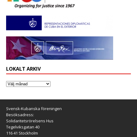
LOKALT ARKIV
Svensk-Kubanska föreningen
Besöksadress:
Solidaritetsrörelsens Hus
Tegelviksgatan 40
116 41 Stockholm