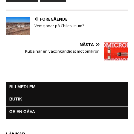
o
e
A
n
r
o
r
p
g
a
k
p
e
m
FÖREGÅENDE
r
Vem tjänar på Chiles litium?
NÄSTA
Kuba har en vaccinkandidat mot omikron
BLI MEDLEM
BUTIK
GE EN GÅVA