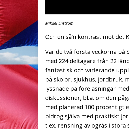
Mikael Enström
Och en så’n kontrast mot det 
Var de två första veckorna p
med 224 deltagare från 22 länd
fantastisk och varierande upp
på skolor, sjukhus, jordbruk,
lyssnade på föreläsningar med
diskussioner, bl.a. om den på
med planerad 100 procentigt en
bidrog själva med praktiskt j
t.ex. rensning av ogräs i stora 