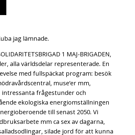
Kuba jag lämnade.
å SOLIDARITETSBRIGAD 1 MAJ-BRIGADEN,
er, alla världsdelar representerade. En
levelse med fullspäckat program: besök
 mödravårdscentral, muse’er mm,
 intressanta frågestunder och
gående ekologiska energiomställningen
ergioberoende till senast 2050. Vi
ordbruksarbete mm ca sex av dagarna,
salladsodlingar, silade jord för att kunna