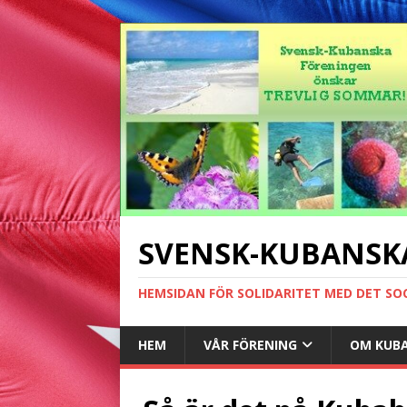
SVENSK-KUBANSK
HEMSIDAN FÖR SOLIDARITET MED DET SO
HEM
VÅR FÖRENING
OM KUB