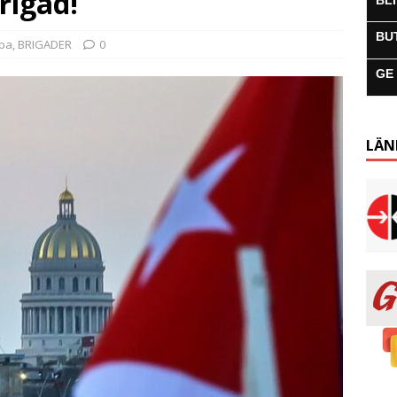
rigad!
BL
BU
uba
,
BRIGADER
0
GE
LÄN