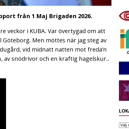
pport från 1 Maj Brigaden 2026.
e veckor i KUBA. Var övertygad om att
ll Göteborg. Men möttes när jag steg av
ugård, vid midnatt natten mot freda’n
, av snödrivor och en kraftig hagelskur..
LOK