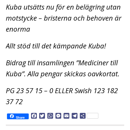
Kuba utsätts nu för en belägring utan
motstycke – bristerna och behoven är
enorma
Allt stöd till det kämpande Kuba!
Bidrag till insamlingen ”Mediciner till
Kuba”. Alla pengar skickas oavkortat.
PG 23 57 15 – 0 ELLER Swish 123 182
37 72
F
T
W
M
E
T
D
Share
a
w
h
e
m
e
e
c
i
a
s
a
l
l