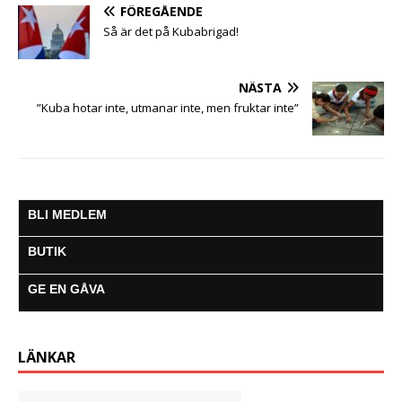
e
t
t
s
i
e
a
FÖREGÅENDE
b
t
s
e
l
g
Så är det på Kubabrigad!
o
e
A
n
r
o
r
p
g
a
k
p
e
m
NÄSTA
r
”Kuba hotar inte, utmanar inte, men fruktar inte”
BLI MEDLEM
BUTIK
GE EN GÅVA
LÄNKAR