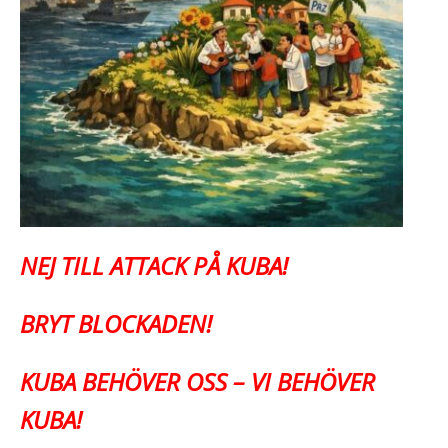
NEJ TILL ATTACK PÅ KUBA!
BRYT BLOCKADEN!
KUBA BEHÖVER OSS – VI BEHÖVER
KUBA!