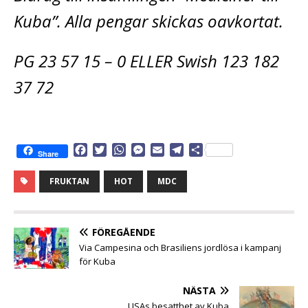
Kuba”. Alla pengar skickas oavkortat.
PG 23 57 15 – 0 ELLER Swish 123 182
37 72
F
T
W
M
E
T
D
Share
a
w
h
e
m
e
e
c
i
a
s
a
l
l
FRUKTAN
HOT
MDC
e
t
t
s
i
e
a
b
t
s
e
l
g
o
e
A
n
r
o
r
p
g
a
FÖREGÅENDE
k
p
e
m
Via Campesina och Brasiliens jordlösa i kampanj
r
för Kuba
NÄSTA
USAs besatthet av Kuba