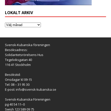
LOKALT ARKIV
Svensk-Kubanska föreningen
Besöksadress:
Solidaritetsrörelsens Hus
Tegelviksgatan 40
116 41 Stockholm
Besökstid:
Onsdagar kl 09-15
Tel: 08 – 31 95 30
E-post:
info@svensk-kubanska.se
Svensk-Kubanska Föreningen
pg 40 54 11–0
Swish 123 589 09 75