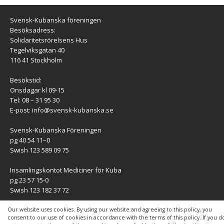
Svensk-Kubanska föreningen
Besöksadress:
Solidaritetsrörelsens Hus
Tegelviksgatan 40
116 41 Stockholm
Besökstid:
Onsdagar kl 09-15
Tel: 08 – 31 95 30
E-post:
info@svensk-kubanska.se
Svensk-Kubanska Föreningen
pg 40 54 11–0
Swish 123 589 09 75
Insamlingskontot Mediciner för Kuba
pg 23 57 15-0
Swish 123 182 37 72
KONTAKT
Our website uses cookies. By using our website and agreeing to this policy, you
consent to our use of cookies in accordance with the terms of this policy. If you d