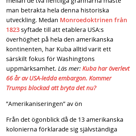
mellan de två fientliga grannarna måste
man betrakta hela denna historiska
utveckling. Medan
Monroedoktrinen från
1823
syftade till att etablera USA:s
överhöghet på hela den amerikanska
kontinenten, har Kuba alltid varit ett
särskilt fokus för Washingtons
uppmärksamhet.
Läs mer:
Kuba har överlevt
66 år av USA-ledda embargon. Kommer
Trumps blockad att bryta det nu?
”Amerikaniseringen” av ön
Från det ögonblick då de 13 amerikanska
kolonierna förklarade sig självständiga