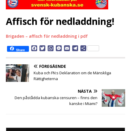
Affisch för nedladdning!
Brigaden – affisch för nedladdning i pdf
F
T
W
M
E
T
D
Share
a
w
h
e
m
e
e
c
i
a
s
a
l
l
e
t
t
s
i
e
a
FÖREGÅENDE
b
t
s
e
l
g
Kuba och FN:s Deklaration om de Mänskliga
o
e
A
n
r
Rättigheterna
o
r
p
g
a
k
p
e
m
NÄSTA
r
Den påstådda kubanska censuren – finns den
kanske i Miami?