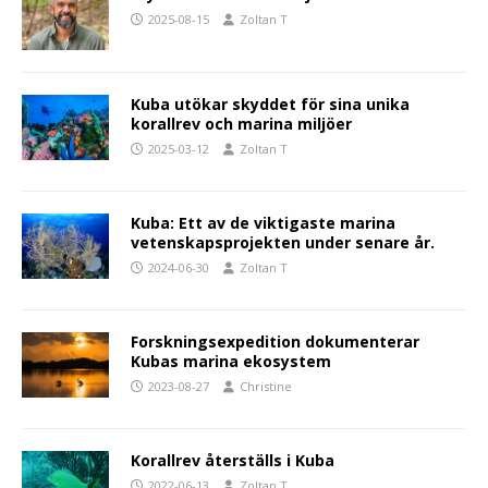
2025-08-15
Zoltan T
Kuba utökar skyddet för sina unika
korallrev och marina miljöer
2025-03-12
Zoltan T
Kuba: Ett av de viktigaste marina
vetenskapsprojekten under senare år.
2024-06-30
Zoltan T
Forskningsexpedition dokumenterar
Kubas marina ekosystem
2023-08-27
Christine
Korallrev återställs i Kuba
2022-06-13
Zoltan T