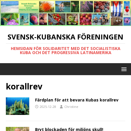
SVENSK-KUBANSKA FÖRENINGEN
HEMSIDAN FÖR SOLIDARITET MED DET SOCIALISTISKA
KUBA OCH DET PROGRESSIVA LATINAMERIKA
korallrev
Färdplan för att bevara Kubas korallrev
2025-12-28
Christine
Bryt blockaden för miljöns skull!