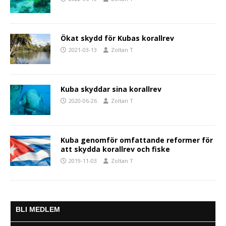
Ökat skydd för Kubas korallrev
2021-03-13
Zoltan T
Kuba skyddar sina korallrev
2020-06-26
Zoltan T
Kuba genomför omfattande reformer för
att skydda korallrev och fiske
2019-11-03
Zoltan T
BLI MEDLEM