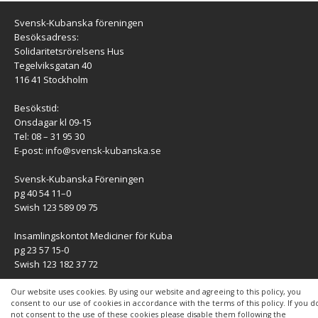
Svensk-Kubanska föreningen
Besöksadress:
Solidaritetsrörelsens Hus
Tegelviksgatan 40
116 41 Stockholm
Besökstid:
Onsdagar kl 09-15
Tel: 08 – 31 95 30
E-post:
info@svensk-kubanska.se
Svensk-Kubanska Föreningen
pg 40 54 11–0
Swish 123 589 09 75
Insamlingskontot Mediciner för Kuba
pg 23 57 15-0
Swish 123 182 37 72
KONTAKT
Our website uses cookies. By using our website and agreeing to this policy, you
consent to our use of cookies in accordance with the terms of this policy. If you d
not consent to the use of these cookies please disable them following the