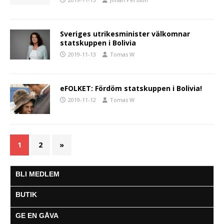
Sveriges utrikesminister välkomnar
statskuppen i Bolivia
2019-11-13
Tomas W
eFOLKET: Fördöm statskuppen i Bolivia!
2019-11-12
Tomas W
1
2
»
BLI MEDLEM
BUTIK
GE EN GÅVA