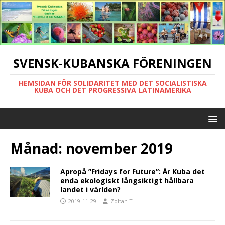
SVENSK-KUBANSKA FÖRENINGEN
HEMSIDAN FÖR SOLIDARITET MED DET SOCIALISTISKA
KUBA OCH DET PROGRESSIVA LATINAMERIKA
Månad:
november 2019
Apropå ”Fridays for Future”: Är Kuba det
enda ekologiskt långsiktigt hållbara
landet i världen?
2019-11-29
Zoltan T