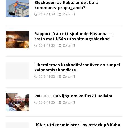
Blockaden av Kuba: är det bara
kommunistpropaganda?
2019-11-24
Zoltan T
Rapport från ett sjudande Havanna – i
trots mot USAs utsvältningsblockad
2019-11-23
Zoltan T
Liberalernas krokodiltårar över en simpel
kvinnomisshandlare
2019-11-22
Zoltan T
VIKTIGT: OAS ljög om valfusk i Bolivia!
2019-11-20
Zoltan T
USA:s utrikesminister i ny attack på Kuba