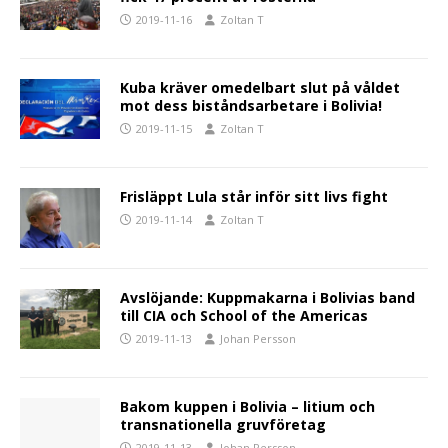
2019-11-16
Zoltan T
Kuba kräver omedelbart slut på våldet
mot dess biståndsarbetare i Bolivia!
2019-11-15
Zoltan T
Frisläppt Lula står inför sitt livs fight
2019-11-14
Zoltan T
Avslöjande: Kuppmakarna i Bolivias band
till CIA och School of the Americas
2019-11-13
Johan Persson
Bakom kuppen i Bolivia – litium och
transnationella gruvföretag
2019-11-13
Johan Persson