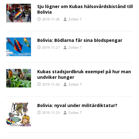
Sju lögner om Kubas hälsovårdsbistånd till
Bolivia
2019-11-28
Zoltan T
Bolivia: Bödlarna får sina blodspengar
2019-11-27
Zoltan T
Kubas stadsjordbruk exempel på hur man
undviker hunger
2019-11-26
Zoltan T
Bolivia: nyval under militärdiktatur?
2019-11-25
Zoltan T