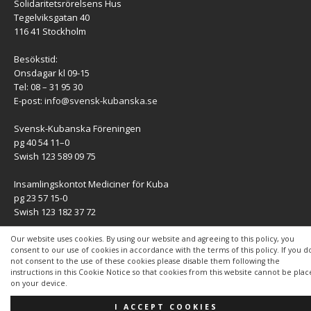
Solidaritetsrörelsens Hus
Tegelviksgatan 40
116 41 Stockholm
Besökstid:
Onsdagar kl 09-15
Tel: 08 – 31 95 30
E-post:
info@svensk-kubanska.se
Svensk-Kubanska Föreningen
pg 40 54 11–0
Swish 123 589 09 75
Insamlingskontot Mediciner för Kuba
pg 23 57 15-0
Swish 123 182 37 72
KONTAKT
Our website uses cookies. By using our website and agreeing to this policy, you
consent to our use of cookies in accordance with the terms of this policy. If you d
not consent to the use of these cookies please disable them following the
Kontaktuppgifter
instructions in this Cookie Notice so that cookies from this website cannot be pla
on your device.
I ACCEPT COOKIES