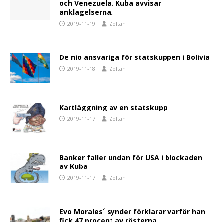
och Venezuela. Kuba avvisar
anklagelserna.
2019-11-19
Zoltan T
De nio ansvariga för statskuppen i Bolivia
2019-11-18
Zoltan T
Kartläggning av en statskupp
2019-11-17
Zoltan T
Banker faller undan för USA i blockaden
av Kuba
2019-11-17
Zoltan T
Evo Morales´ synder förklarar varför han
fick 47 procent av rösterna