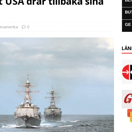
t USA drar tillbaka sina
BL
BU
GE
tinamerika
0
LÄN