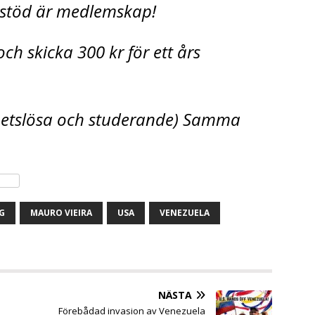
t stöd är medlemskap!
ch skicka 300 kr för ett års
rbetslösa och studerande) Samma
G
MAURO VIEIRA
USA
VENEZUELA
NÄSTA
Förebådad invasion av Venezuela