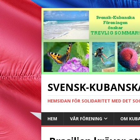
SVENSK-KUBANSK
HEMSIDAN FÖR SOLIDARITET MED DET SO
HEM
VÅR FÖRENING
OM KUB