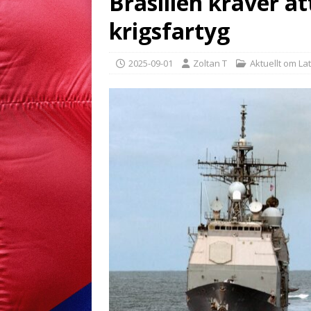
Brasilien kräver at
krigsfartyg
2025-09-01
Zoltan T
Aktuellt om La