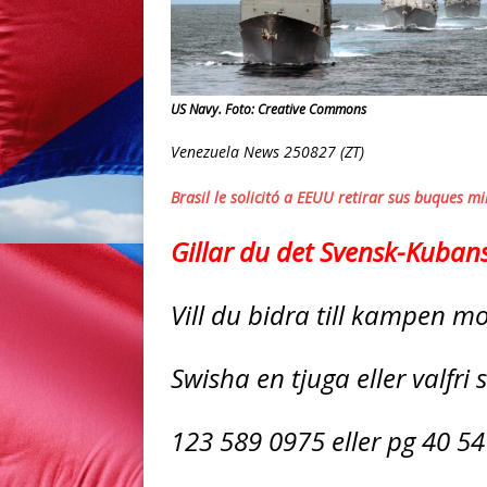
US Navy. Foto: Creative Commons
Venezuela News 250827 (ZT)
Brasil le solicitó a EEUU retirar sus buques m
Gillar du det Svensk-Kuban
Vill du bidra till kampen 
Swisha en tjuga eller valfri
123 589 0975 eller pg 40 54