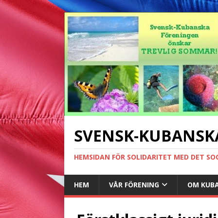
SVENSK-KUBANSK
HEMSIDAN FÖR SOLIDARITET MED DET SO
HEM
VÅR FÖRENING
OM KUB