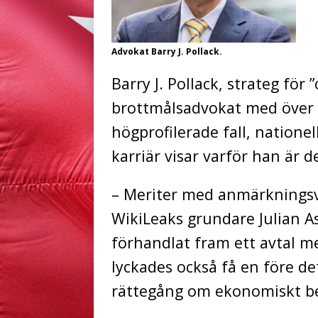
Advokat Barry J. Pollack.
Barry J. Pollack, strateg för 
brottmålsadvokat med över 3
högprofilerade fall, natione
karriär visar varför han är de
– Meriter med anmärkningsv
WikiLeaks grundare Julian As
förhandlat fram ett avtal m
lyckades också få en före de
rättegång om ekonomiskt be