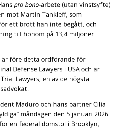
 Hans
pro bono
-arbete (utan vinstsyfte)
en mot Martin Tankleff, som
 för ett brott han inte begått, och
ning till honom på 13,4 miljoner
 är före detta ordförande för
minal Defense Lawyers i USA och är
 Trial Lawyers, en av de högsta
ssadvokat.
ident Maduro och hans partner Cilia
skyldiga” måndagen den 5 januari 2026
nför en federal domstol i Brooklyn,