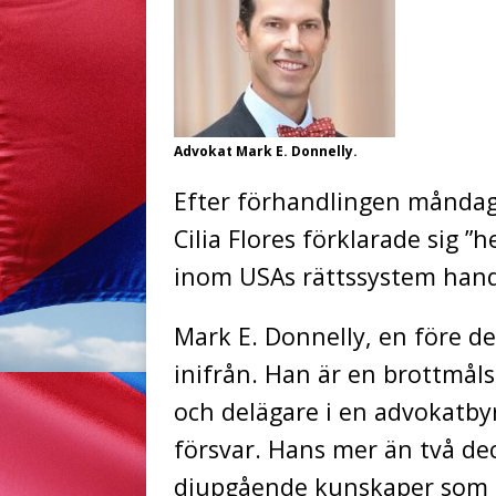
Advokat Mark E. Donnelly.
Efter förhandlingen måndage
Cilia Flores förklarade sig ”
inom USAs rättssystem hand
Mark E. Donnelly, en före de
inifrån. Han är en brottmål
och delägare i en advokatby
försvar. Hans mer än två dec
djupgående kunskaper som åk