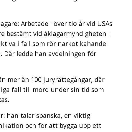
agare: Arbetade i över tio år vid USAs
re bestämt vid åklagarmyndigheten i
ktiva i fall som rör narkotikahandel
t. Där ledde han avdelningen för
n mer än 100 juryrättegångar, där
liga fall till mord under sin tid som
xas.
: han talar spanska, en viktig
ikation och för att bygga upp ett