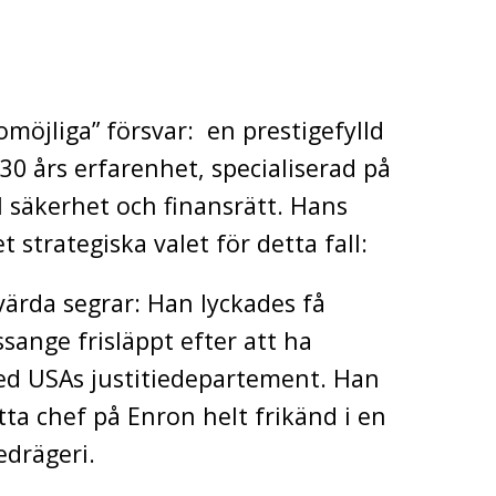
”omöjliga” försvar:
en prestigefylld
0 års erfarenhet, specialiserad på
ll säkerhet och finansrätt. Hans
t strategiska valet för detta fall:
ärda segrar: Han lyckades få
sange frisläppt efter att ha
ed USAs justitiedepartement. Han
tta chef på Enron helt frikänd i en
drägeri.