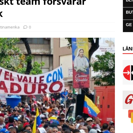
iskt team försvarar
BL
k
BU
GE
atinamerika
0
LÄN