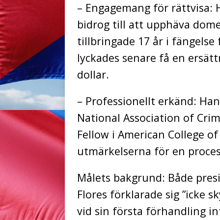
– Engagemang för rättvisa:
bidrog till att upphäva dom
tillbringade 17 år i fängelse
lyckades senare få en ersätt
dollar.
– Professionellt erkänd: Han
National Association of Cri
Fellow i American College of
utmärkelserna för en proce
Målets bakgrund: Både pres
Flores förklarade sig ”icke 
vid sin första förhandling i