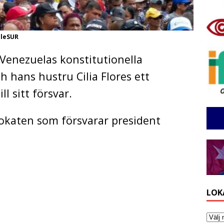
eleSUR
 Venezuelas konstitutionella
 hans hustru Cilia Flores ett
ll sitt försvar.
vokaten som försvarar president
LOK