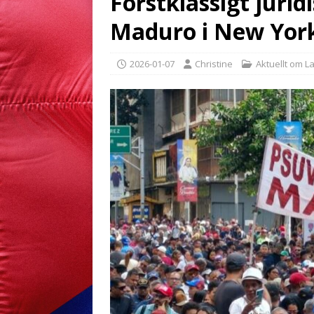
Förstklassigt jurid
Maduro i New Yor
2026-01-07
Christine
Aktuellt om L