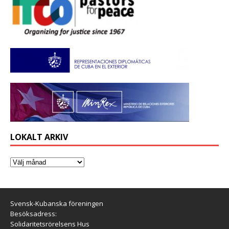
LOKALT ARKIV
Svensk-Kubanska föreningen
Besöksadress:
Solidaritetsrörelsens Hus