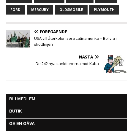
o
e
A
n
r
o
r
p
g
a
FORD
MERCURY
OLDSMOBILE
PLYMOUTH
k
p
e
m
r
FÖREGÅENDE
USA vill återkolonisera Latinamerika – Bolivia i
skottlinjen
NÄSTA
De 242 nya sanktionerna mot Kuba
BLI MEDLEM
BUTIK
GE EN GÅVA