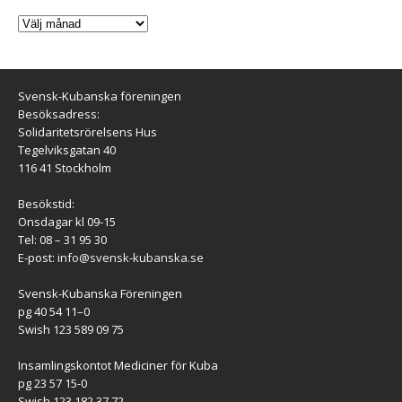
Svensk-Kubanska föreningen
Besöksadress:
Solidaritetsrörelsens Hus
Tegelviksgatan 40
116 41 Stockholm
Besökstid:
Onsdagar kl 09-15
Tel: 08 – 31 95 30
E-post:
info@svensk-kubanska.se
Svensk-Kubanska Föreningen
pg 40 54 11–0
Swish 123 589 09 75
Insamlingskontot Mediciner för Kuba
pg 23 57 15-0
Swish 123 182 37 72