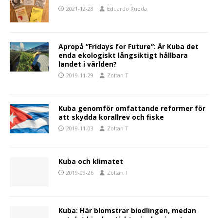
2021-12-28
Eduardo Rueda
Apropå ”Fridays for Future”: Är Kuba det
enda ekologiskt långsiktigt hållbara
landet i världen?
2019-11-29
Zoltan T
Kuba genomför omfattande reformer för
att skydda korallrev och fiske
2019-11-03
Zoltan T
Kuba och klimatet
2019-09-26
Zoltan T
Kuba: Här blomstrar biodlingen, medan