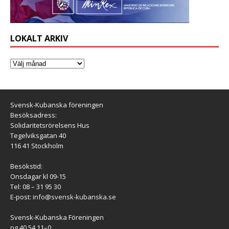
LOKALT ARKIV
Svensk-Kubanska föreningen
Besöksadress:
Solidaritetsrörelsens Hus
Tegelviksgatan 40
116 41 Stockholm
Besökstid:
Onsdagar kl 09-15
Tel: 08 – 31 95 30
E-post:
info@svensk-kubanska.se
Svensk-Kubanska Föreningen
pg 40 54 11–0