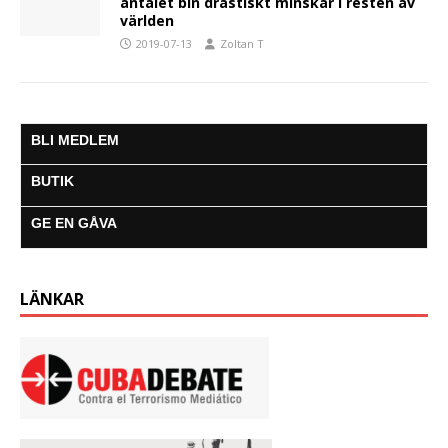
antalet bin drastiskt minskar i resten av
världen
2019-07-13
Zoltan T
BLI MEDLEM
BUTIK
GE EN GÅVA
LÄNKAR