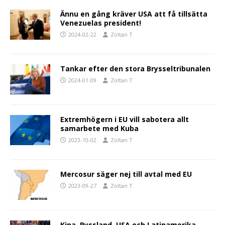
Ännu en gång kräver USA att få tillsätta
Venezuelas president!
2024-02-22
Zoltan T
Tankar efter den stora Brysseltribunalen
2024-01-09
Zoltan T
Extremhögern i EU vill sabotera allt
samarbete med Kuba
2023-10-02
Zoltan T
Mercosur säger nej till avtal med EU
2023-09-27
Zoltan T
Kina, Ryssland, USA och Latinamerika