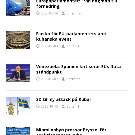
Europaparlamentet: Från högmod till
förnedring
2026-06-19
Christine
Fiasko för EU-parlamentets anti-
kubanska event
2026-05-09
Zoltan T
Venezuela: Spanien kritiserar EUs flata
ståndpunkt
2026-01-07
Christine
SD till ny attack på Kuba!
2025-10-13
Zoltan T
Miamilobbyn pressar Bryssel för