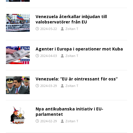
Venezuela återkallar inbjudan till
valobservatörer från EU
2024-05-22
Zoltan T
Agenter i Europa i operationer mot Kuba
2024-04-03
Zoltan T
Venezuela: ”EU är ointressant för oss”
2024-03-29
Zoltan T
Nya antikubanska initiativ i EU-
parlamentet
2024-02-29
Zoltan T