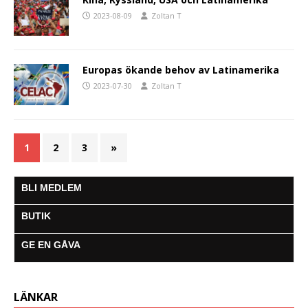
2023-08-09
Zoltan T
Europas ökande behov av Latinamerika
2023-07-30
Zoltan T
1
2
3
»
BLI MEDLEM
BUTIK
GE EN GÅVA
LÄNKAR