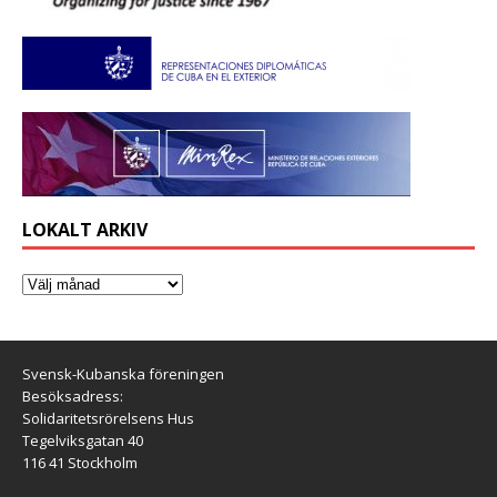
LOKALT ARKIV
Svensk-Kubanska föreningen
Besöksadress:
Solidaritetsrörelsens Hus
Tegelviksgatan 40
116 41 Stockholm