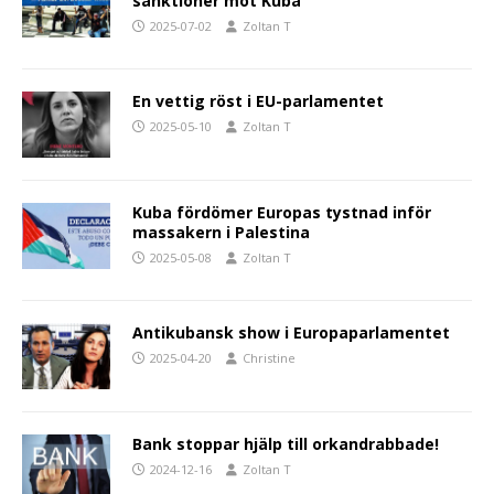
sanktioner mot Kuba
2025-07-02
Zoltan T
En vettig röst i EU-parlamentet
2025-05-10
Zoltan T
Kuba fördömer Europas tystnad inför
massakern i Palestina
2025-05-08
Zoltan T
Antikubansk show i Europaparlamentet
2025-04-20
Christine
Bank stoppar hjälp till orkandrabbade!
2024-12-16
Zoltan T