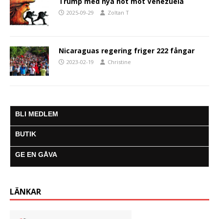
Trump med nya hot mot Venezuela
2025-09-29
Zoltan T
Nicaraguas regering friger 222 fångar
2023-02-19
Christine
BLI MEDLEM
BUTIK
GE EN GÅVA
LÄNKAR