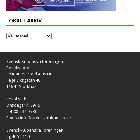
LOKALT ARKIV
Svensk-Kubanska föreningen
Besöksadress:
Solidaritetsrörelsens Hus
Tegelviksgatan 40
116 41 Stockholm
Besökstid:
Onsdagar kl 09-15
Tel: 08 – 31 95 30
E-post:
info@svensk-kubanska.se
Svensk-Kubanska Föreningen
pg 40 54 11–0