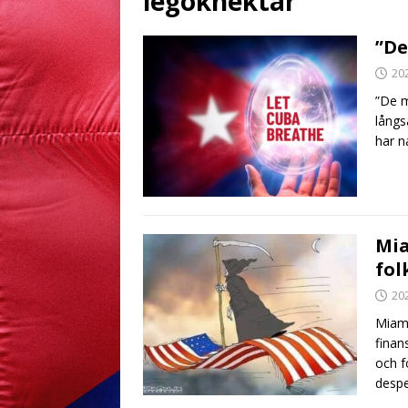
legoknektar
”De
20
”De m
långs
har 
Mia
fol
20
Miami
finan
och f
desp