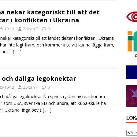
a nekar kategoriskt till att det
tar i konflikten i Ukraina
25-10-13
Zoltan T
0
ekar kategoriskt till att landet deltar i konflikten i Ukraina
har inte lagt fram, och kommer inte att kunna lägga fram,
 bevis
[ … ]
 och dåliga legoknektar
25-10-12
Zoltan T
0
ch dåliga legoknektar Nu sprids rykten av reaktionära
er som USA, svenska SD och andra, att Kuba skulle ha
är i Ukraina. Inga bevis
[ … ]
LOK