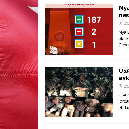
Nya
nes
20
Nya U
block
Gener
USA
avk
20
USA o
Jorda
ett k