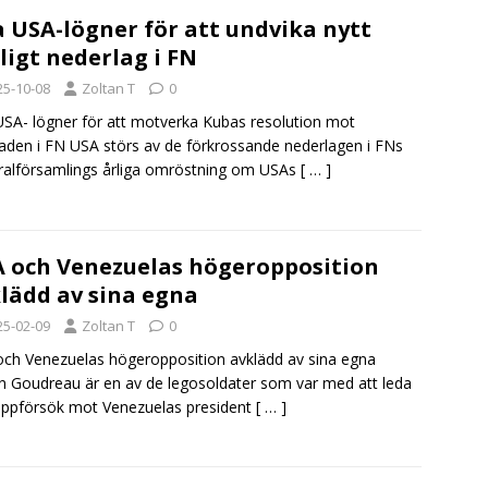
 USA-lögner för att undvika nytt
ligt nederlag i FN
25-10-08
Zoltan T
0
SA- lögner för att motverka Kubas resolution mot
aden i FN USA störs av de förkrossande nederlagen i FNs
alförsamlings årliga omröstning om USAs
[ … ]
 och Venezuelas högeropposition
lädd av sina egna
25-02-09
Zoltan T
0
ch Venezuelas högeropposition avklädd av sina egna
n Goudreau är en av de legosoldater som var med att leda
uppförsök mot Venezuelas president
[ … ]