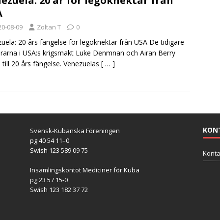
ezuela: 20 år för legoknektar från
A
20-08-09
Zoltan T
0
uela: 20 års fängelse för legoknektar från USA De tidigare
erarna i USA:s krigsmakt Luke Denmnan och Airan Berry
till 20 års fängelse. Venezuelas
[ … ]
KON
Svensk-Kubanska Föreningen
pg 40 54 11–0
Swish 123 589 09 75
Konta
Insamlingskontot Mediciner för Kuba
pg 23 57 15-0
Swish 123 182 37 72