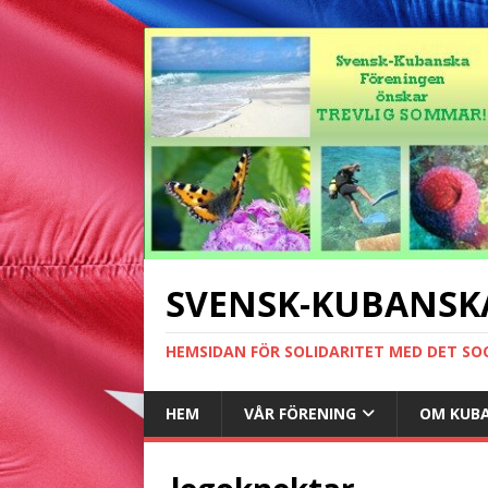
SVENSK-KUBANSK
HEMSIDAN FÖR SOLIDARITET MED DET SO
HEM
VÅR FÖRENING
OM KUB