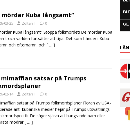
BL
BU
 mördar Kuba långsamt”
26-03-25
Zoltan T
0
GE
ördar Kuba långsamt” Stoppa folkmordet! De mördar Kuba
amt och världen fortsätter att tiga. Det som händer i Kuba
namn och efternamn. och
[ … ]
LÄN
mimaffian satsar på Trumps
kmordsplaner
26-02-14
Zoltan T
0
maffian satsar på Trumps folkmordsplaner Floran av USA-
sierade anti-kubanska medier hejar på Trumps utsvältnings-
olkmordspolitik. De säger själva att hungrande barn eller
erata mödrar
[ … ]