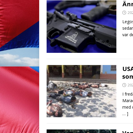
Änn
20
Legos
sedan
var d
USA
som
20
I fre
Marac
med d
… ]