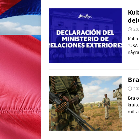
Kub
del
20
Kuba n
”USA 
några
Bra
20
Bra o
kraft
milit