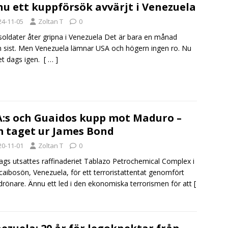
u ett kuppförsök avvärjt i Venezuela
24-11-05
Zoltan T
0
oldater åter gripna i Venezuela Det är bara en månad
 sist. Men Venezuela lämnar USA och högern ingen ro. Nu
et dags igen.
[ … ]
:s och Guaidos kupp mot Maduro –
 taget ur James Bond
20-11-01
Zoltan T
0
dags utsattes raffinaderiet Tablazo Petrochemical Complex i
aibosön, Venezuela, för ett terroristattentat genomfört
rönare. Ännu ett led i den ekonomiska terrorismen för att
[