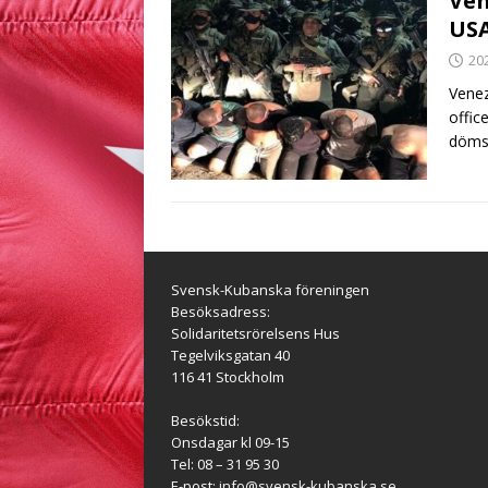
Ven
US
20
Venez
offic
döms 
Svensk-Kubanska föreningen
Besöksadress:
Solidaritetsrörelsens Hus
Tegelviksgatan 40
116 41 Stockholm
Besökstid:
Onsdagar kl 09-15
Tel: 08 – 31 95 30
E-post:
info@svensk-kubanska.se