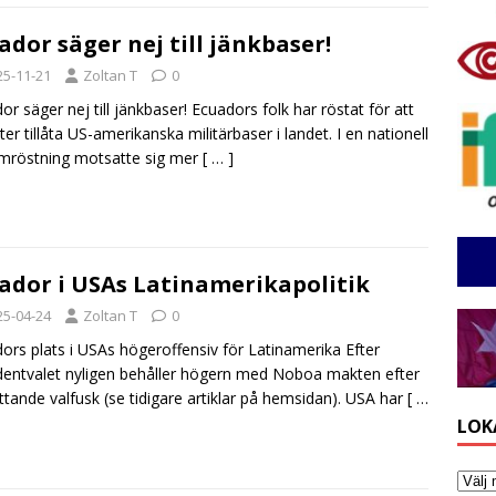
ador säger nej till jänkbaser!
25-11-21
Zoltan T
0
or säger nej till jänkbaser! Ecuadors folk har röstat för att
åter tillåta US-amerikanska militärbaser i landet. I en nationell
mröstning motsatte sig mer
[ … ]
ador i USAs Latinamerikapolitik
25-04-24
Zoltan T
0
ors plats i USAs högeroffensiv för Latinamerika Efter
dentvalet nyligen behåller högern med Noboa makten efter
tande valfusk (se tidigare artiklar på hemsidan). USA har
[ …
LOK