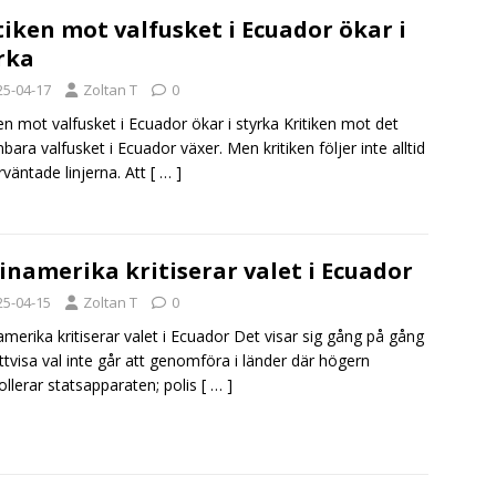
tiken mot valfusket i Ecuador ökar i
rka
25-04-17
Zoltan T
0
ken mot valfusket i Ecuador ökar i styrka Kritiken mot det
bara valfusket i Ecuador växer. Men kritiken följer inte alltid
rväntade linjerna. Att
[ … ]
inamerika kritiserar valet i Ecuador
25-04-15
Zoltan T
0
amerika kritiserar valet i Ecuador Det visar sig gång på gång
ättvisa val inte går att genomföra i länder där högern
ollerar statsapparaten; polis
[ … ]