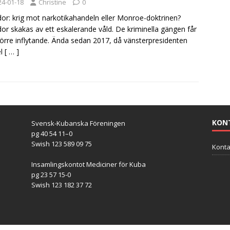
24-01-18
Christine
0
or: krig mot narkotikahandeln eller Monroe-doktrinen?
or skakas av ett eskalerande våld. De kriminella gängen får
större inflytande. Ända sedan 2017, då vänsterpresidenten
el
[ … ]
KON
Svensk-Kubanska Föreningen
pg 40 54 11–0
Swish 123 589 09 75
Konta
Insamlingskontot Mediciner för Kuba
pg 23 57 15-0
Swish 123 182 37 72