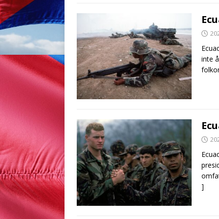
Ecu
20
Ecuad
inte 
folko
Ecu
20
Ecuad
presi
omfat
]