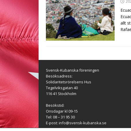
20
Ecuad
Ecuad
allt 
Rafa
Svensk-Kubanska föreningen
Besöksadress:
Solidaritetsrörelsens Hus
Tegelviksgatan 40
116 41 Stockholm
Besökstid:
Onsdagar kl 09-15
Tel: 08 – 31 95 30
E-post:
info@svensk-kubanska.se