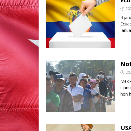
Ecu
20
4 jan
Ecuad
janua
Not
20
Mexik
i jan
hon h
USA