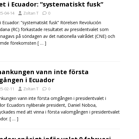
et i Ecuador: ”systematiskt fusk”
25-04-14
Zoltan T
0
 i Ecuador: ”systematiskt fusk” Rörelsen Revolución
dana (RC) förkastade resultatet av presidentvalet som
ännagavs på söndagen av det nationella valrådet (CNE) och
ömde förekomsten
[ … ]
ankungen vann inte första
ången i Ecuador
25-02-11
Zoltan T
0
kungen vann inte första omgången i presidentvalet i
or Ecuadors nyliberale president, Daniel Noboa,
yckades med att vinna i första valomgången i presidentvalet
ador.
[ … ]