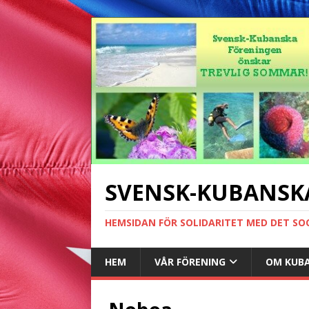
SVENSK-KUBANSK
HEMSIDAN FÖR SOLIDARITET MED DET SO
HEM
VÅR FÖRENING
OM KUB