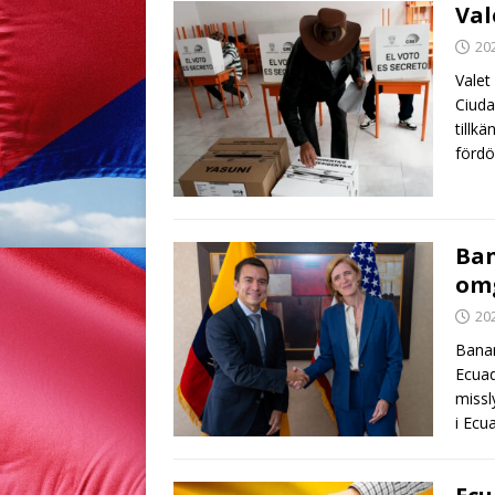
Val
20
Valet
Ciuda
tillk
förd
Ban
omg
20
Banan
Ecuad
missl
i Ecu