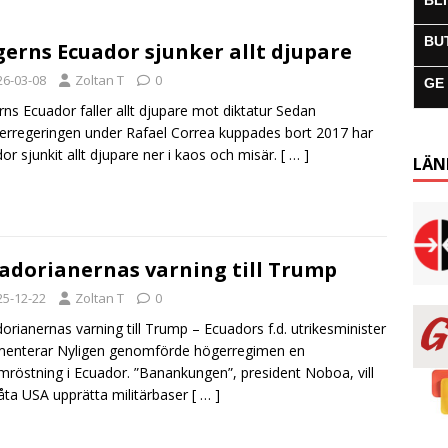
BL
BU
erns Ecuador sjunker allt djupare
26-03-08
Zoltan T
0
GE
ns Ecuador faller allt djupare mot diktatur Sedan
erregeringen under Rafael Correa kuppades bort 2017 har
or sjunkit allt djupare ner i kaos och misär.
[ … ]
LÄN
adorianernas varning till Trump
25-12-22
Zoltan T
0
orianernas varning till Trump – Ecuadors f.d. utrikesminister
enterar Nyligen genomförde högerregimen en
mröstning i Ecuador. ”Banankungen”, president Noboa, vill
låta USA upprätta militärbaser
[ … ]