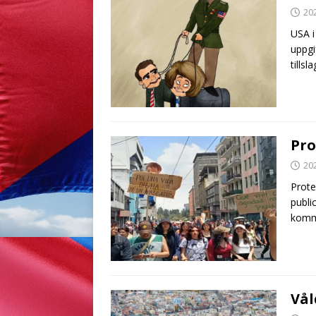
20
USA i
uppgi
tills
Pro
20
Prote
publi
kommu
Vål