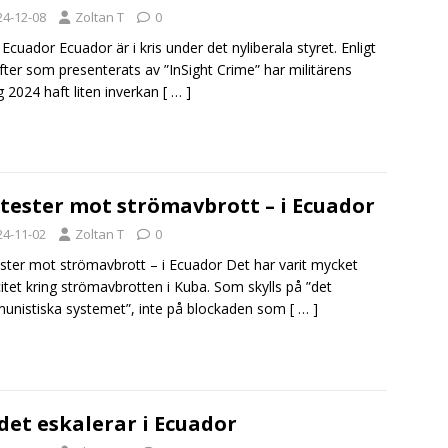
24-12-08
Zoltan T
0
 Ecuador Ecuador är i kris under det nyliberala styret. Enligt
fter som presenterats av ”InSight Crime” har militärens
lag 2024 haft liten inverkan
[ … ]
tester mot strömavbrott – i Ecuador
24-11-02
Zoltan T
0
ster mot strömavbrott – i Ecuador Det har varit mycket
citet kring strömavbrotten i Kuba. Som skylls på ”det
nistiska systemet”, inte på blockaden som
[ … ]
det eskalerar i Ecuador