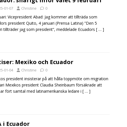
ador: snårigt inför valet 9 februari
25-01-07
Christine
0
uari: Vicepresident Abad: Jag kommer att tillträda som
ors president Quito, 4 januari (Prensa Latina) ”Den 5
ri tillträder jag som president”, meddelade Ecuadors
[ … ]
iser: Mexiko och Ecuador
25-01-04
Christine
0
os president insisterar på att hålla toppmöte om migration
uari Mexikos president Claudia Sheinbaum försäkrade att
ar fört samtal med latinamerikanska ledare i
[ … ]
 i Ecuador