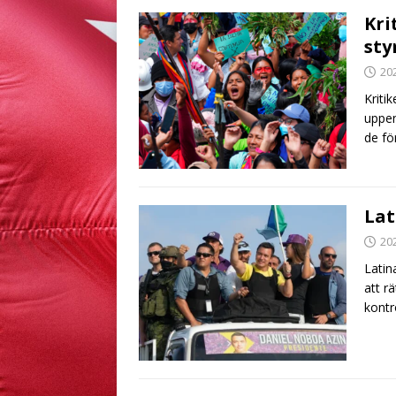
Kri
sty
20
Kriti
uppen
de fö
Lat
20
Latin
att r
kontr