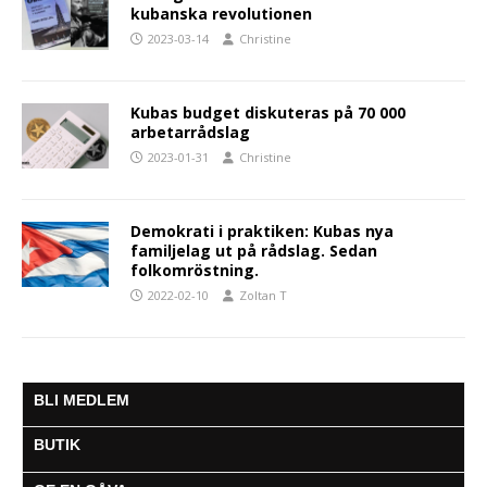
kubanska revolutionen
2023-03-14
Christine
Kubas budget diskuteras på 70 000
arbetarrådslag
2023-01-31
Christine
Demokrati i praktiken: Kubas nya
familjelag ut på rådslag. Sedan
folkomröstning.
2022-02-10
Zoltan T
BLI MEDLEM
BUTIK