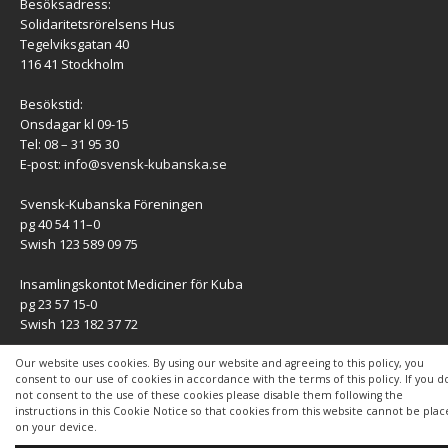
Besöksadress:
Solidaritetsrörelsens Hus
Tegelviksgatan 40
116 41 Stockholm
Besökstid:
Onsdagar kl 09-15
Tel: 08 – 31 95 30
E-post:
info@svensk-kubanska.se
Svensk-Kubanska Föreningen
pg 40 54 11–0
Swish 123 589 09 75
Insamlingskontot Mediciner för Kuba
pg 23 57 15-0
Swish 123 182 37 72
KONTAKT
Our website uses cookies. By using our website and agreeing to this policy, you
consent to our use of cookies in accordance with the terms of this policy. If you d
not consent to the use of these cookies please disable them following the
Kontaktuppgifter
instructions in this Cookie Notice so that cookies from this website cannot be pla
on your device.