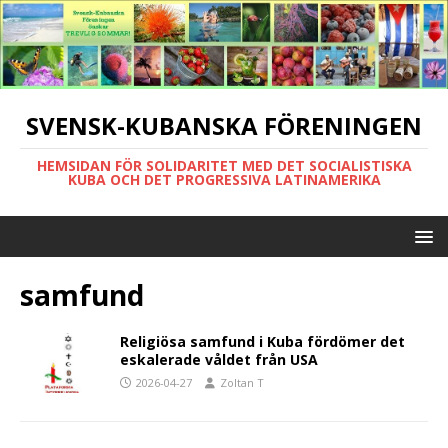
SVENSK-KUBANSKA FÖRENINGEN
HEMSIDAN FÖR SOLIDARITET MED DET SOCIALISTISKA
KUBA OCH DET PROGRESSIVA LATINAMERIKA
samfund
Religiösa samfund i Kuba fördömer det
eskalerade våldet från USA
2026-04-27
Zoltan T